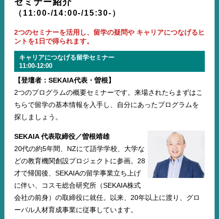
セミナー紹介
（11:00-/14:00-/15:30-）
2つのセミナーを活用し、留学の疑問や
キャリアにつなげるヒ
ントを1日で得られます。
キャリアにつなげる留学セミナー
11:00-12:00
【登壇者：SEKAIA代表・曽根】
2つのプログラムの概要セミナーです。来場されたらまずはこ
ちらで留学の基本情報を入手し、自分にあったプログラムを
探しましょう。
SEKAIA 代表取締役／曽根靖雄
20代の約5年間、NZにて語学学校、大学な
どの教育機関創設プロジェクトに参画。28
才で帰国後、SEKAIAの留学事業立ち上げ
に伴い、コスモ総合研究所（SEKAIA株式
会社の前身）の取締役に就任。以来、20年以上に渡り、グロ
ーバル人材育成事業に従事しています。