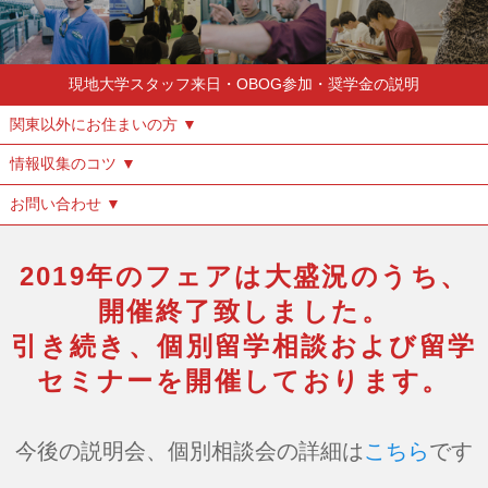
現地大学スタッフ来日・OBOG参加・奨学金の説明
関東以外にお住まいの方 ▼
情報収集のコツ ▼
お問い合わせ ▼
2019年のフェアは大盛況のうち、
開催終了致しました。
引き続き、個別留学相談および留学
セミナーを開催しております。
今後の説明会、個別相談会の詳細は
こちら
です