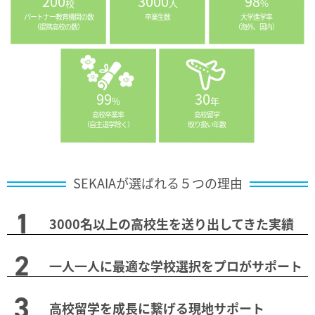
200
3000
98
校
人
%
パートナー教育機関の数
卒業生数
大学進学率
（提携高校の数）
（海外、国内）
99
30
%
年
高校卒業率
高校留学
（自主退学除く）
取り扱い年数
SEKAIAが選ばれる５つの理由
3000名以上の高校生を送り出してきた実績
一人一人に最適な学校選択をプロがサポート
高校留学を成長に繋げる現地サポート