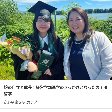
娘の自立と成長！経営学部進学のきっかけとなったカナダ
留学
髙野星凜さん (カナダ)