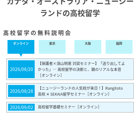
カナダ・オーストラリア・ニュージー
ランドの
高校留学
高校留学の無料説明会
オンライン
東
京
大
阪
福
岡
【保護者×須山明恵 対談セミナー】「送り出してよ
2026/08/20
かった」— 高校留学の決断と、親のリアルな本音
［オンライン］
【ニュージーランドの人気校が来日！】Rangitoto
2026/08/28
高校 ✕ SEKAIA留学セミナー［オンライン］
2026/09/02
高校留学基礎セミナー［オンライン］