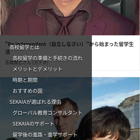
"Be independent（自立しなさい）"から始まった留学生
高校留学とは
活
高校留学の準備と手続きの流れ
髙橋賢芯さん (カナダ)
メリットとデメリット
時期と期間
おすすめの国
SEKAIAが選ばれる理由
グローバル教育コンサルタント
SEKAIAのサポート
留学後の進路・進学サポート