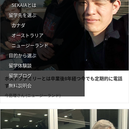
SEKAIAとは
留学先を選ぶ
カナダ
オーストラリア
ニュージーランド
目的から選ぶ
留学体験談
留学ブログ
ホストファミリーとは卒業後8年経つ今でも定期的に電話
無料説明会
する仲です！
今島環さん (ニュージーランド)