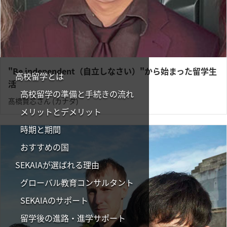
"Be independent（自立しなさい）"から始まった留学生
高校留学とは
活
高校留学の準備と手続きの流れ
髙橋賢芯さん (カナダ)
メリットとデメリット
時期と期間
おすすめの国
SEKAIAが選ばれる理由
グローバル教育コンサルタント
SEKAIAのサポート
留学後の進路・進学サポート