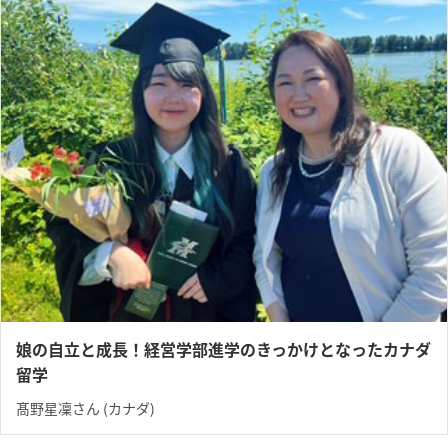
娘の自立と成長！経営学部進学のきっかけとなったカナダ
留学
髙野星凜さん (カナダ)