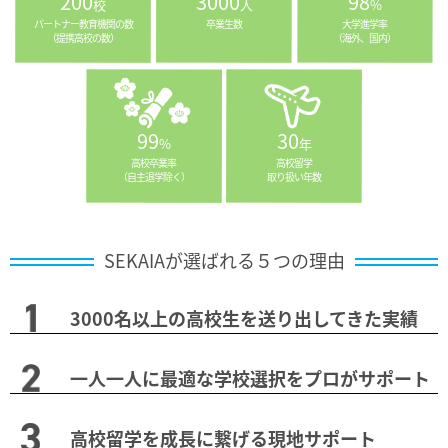
200
3000
98
校
人
%
パートナー教育機関の数
卒業生数
大学進学率
（提携高校の数）
（海外、国内）
99
30
%
年
高校卒業率
高校留学
（自主退学除く）
取り扱い年数
SEKAIAが選ばれる５つの理由
3000名以上の高校生を送り出してきた実績
一人一人に最適な学校選択をプロがサポート
高校留学を成長に繋げる現地サポート