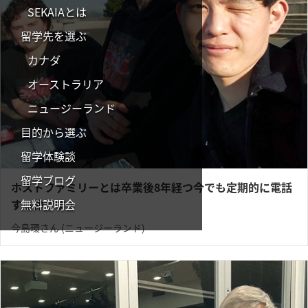
SEKAIAとは
留学先を選ぶ
カナダ
オーストラリア
ニュージーランド
目的から選ぶ
留学体験談
留学ブログ
ホストファミリーとは卒業後8年経つ今でも定期的に電話
無料説明会
する仲です！
今島環さん (ニュージーランド)