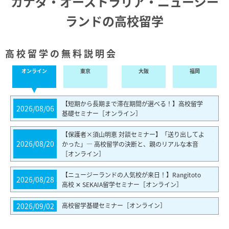
カナダ・オーストラリア・ニュージー
ランドの
高校留学
高校留学の無料説明会
オンライン
東
京
大
阪
福
岡
【短期から長期まで滞在期間が選べる！】高校留学
2026/08/06
基礎セミナー［オンライン］
【保護者×須山明恵 対談セミナー】「送り出してよ
2026/08/20
かった」— 高校留学の決断と、親のリアルな本音
［オンライン］
【ニュージーランドの人気校が来日！】Rangitoto
2026/08/28
高校 ✕ SEKAIA留学セミナー［オンライン］
2026/09/02
高校留学基礎セミナー［オンライン］