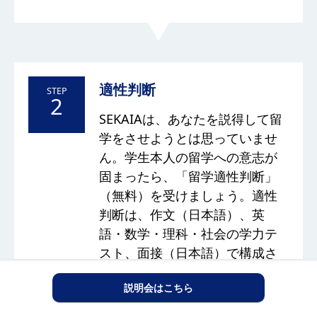
適性判断
STEP
2
SEKAIAは、あなたを説得して留
学をさせようとは思っていませ
ん。学生本人の留学への意志が
固まったら、「留学適性判断」
（無料）を受けましょう。適性
判断は、作文（日本語）、英
語・数学・理科・社会の学力テ
スト、面接（日本語）で構成さ
れ、約3時間を要します。適性判
説明会はこちら
断で特に重視することは「意志
の強さ」と協調性などの「性格