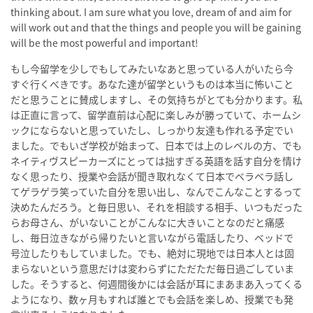
thinking about. I am sure what you love, dream of and aim for
will work out and that the things and people you will be gaining
will be the most powerful and important!
もし今留学を少しでもしてみたいなあと思っている人がいたら今
すぐ行くべきです。あなた達が留学というものは本当に怖いこと
だと思うことに賛成しますし、その気持ちがとても分かります。私
は正直に言って、留学直前は心配に楽しみが勝っていて、ホームシ
ックにならないと思っていたし、しっかり友達も作れる予定でい
ました。でもいざ学校が始まって、日本では上のレベルの方、でも
ネイティヴスピーカーズにとっては拙すぎる英語を話す自分を情け
なく思ったり、授業や会話が聞き取れなくて日本でベラベラ話し
てゲラゲラ笑っていた自分を思い出し、なんでこんなことするって
決めたんだろう。と毎日思い、それを相談する相手、いつもだった
らお母さん、がいないことがこんなに大きいことなのだと痛感
し、毎日泣きながら帰りたいと言いながら電話したり、ベッドで
号泣したりもしていました。でも、絶対に現地では日本人とは固
まらないという意思だけは変わらずにただただ毎日過ごしていま
した。そうすると、何週間後かには会話が耳にまあまあ入ってくる
ようになり、数ヶ月もすれば誰とでも会話を楽しめ、授業でも発