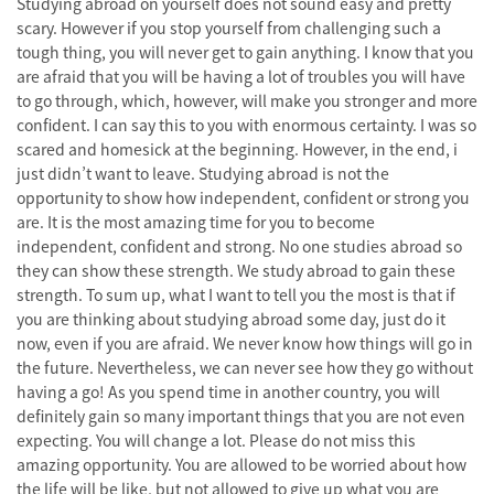
Studying abroad on yourself does not sound easy and pretty
scary. However if you stop yourself from challenging such a
tough thing, you will never get to gain anything. I know that you
are afraid that you will be having a lot of troubles you will have
to go through, which, however, will make you stronger and more
confident. I can say this to you with enormous certainty. I was so
scared and homesick at the beginning. However, in the end, i
just didn’t want to leave. Studying abroad is not the
opportunity to show how independent, confident or strong you
are. It is the most amazing time for you to become
independent, confident and strong. No one studies abroad so
they can show these strength. We study abroad to gain these
strength. To sum up, what I want to tell you the most is that if
you are thinking about studying abroad some day, just do it
now, even if you are afraid. We never know how things will go in
the future. Nevertheless, we can never see how they go without
having a go! As you spend time in another country, you will
definitely gain so many important things that you are not even
expecting. You will change a lot. Please do not miss this
amazing opportunity. You are allowed to be worried about how
the life will be like, but not allowed to give up what you are