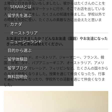
土曜日に行きお手伝いもしましたし、彼からはたくさんのことを
SEKAIAとは
学びました。毎週末マーケットに行き、そこでお店を出している
人とたくさんお話をし、たくさんの知識を得ました。学校以外で
留学先を選ぶ
の時間も有効に使い、たくさんの素敵な方に出会えたと思いま
カナダ
す。
オーストラリア
お友達はできましたか？どんなお友達（国籍）やお友達になった
ニュージーランド
きっかけなどあれば教えてください。
目的から選ぶ
ニュージーランド、オーストリア、ジャーマニー、フランス、韓
留学体験談
国、台湾、タイ、パプアニューギニア、オーストラリア、アメリ
留学ブログ
カ、ベトナム、マレーシア、フィリピンなど、たくさんの国々から
の人々と仲良くなりました。授業を通じて仲良くなったり、行事
無料説明会
を通じて仲良くなったり、学校外での活動を通じて仲良くなりま
した。