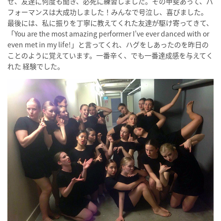
せ、友達に何度も聞き、必死に練習しました。その甲斐あって、パ
フォーマンスは大成功しました！みんなで号泣し、喜びました。
最後には、私に振りを丁寧に教えてくれた友達が駆け寄ってきて、
「You are the most amazing performer I’ve ever danced with or
even met in my life!」と言ってくれ、ハグをしあったのを昨日の
ことのように覚えています。一番辛く、でも一番達成感を与えてく
れた 経験でした。