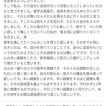
言出来るようになりました。
そこで私は、ただ自分に自信がなくて内気になってしまっていたの
だと気づきました。留学は英語力、自信を見せるために行くので
はなく、それらが無いからそれらを得るために行くものだと気づ
きました。そこからは何もミスを恐れず、ただただ自分をさらけ
出しました。そこから毎日がとっても楽しくて、幸せで、ついた時
に寂しくて悔しくて泣いていた私が、帰る頃には帰りたくなくて
泣きました。笑
留学を通してたくさんのことを得たと思います。その中でも特に
大きいのは、今、自分を持てていることです。自分に自信をもつと
いうのがどのようなことかを説明するのは難しいですが、たくさ
んの辛い経験をしたり、思考錯誤して努力した糧がここでしっか
り現れていると思います。
ほんの一握りの人々が留学を経験でき、その人々は視野が広く心
も広いと強く思います。自分が変わる一度きりの機会を掴み取って
欲しいです。辛い経験をしますが、辛い経験をするほど経験も増
え、その分達成感も誰よりも必ず大きくなります。今行かずに2年
後に後悔するのではなく、今行って辛い経験を1ヶ月だけして、あ
との何年もの間は達成感のみで過ごして欲しいです。