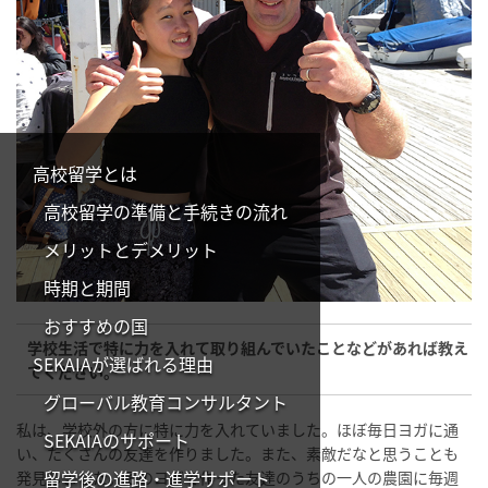
高校留学とは
高校留学の準備と手続きの流れ
メリットとデメリット
時期と期間
おすすめの国
学校生活で特に力を入れて取り組んでいたことなどがあれば教え
SEKAIAが選ばれる理由
てください。
グローバル教育コンサルタント
私は、学校外の方に特に力を入れていました。ほぼ毎日ヨガに通
SEKAIAのサポート
い、たくさんの友達を作りました。また、素敵だなと思うことも
留学後の進路・進学サポート
発見しました。そのヨガで作った友達のうちの一人の農園に毎週