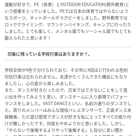
運動が好きで、PE（体育）とOUTDOOR EDUCATION(野外教育)と
いう授業をとっていました。PEでは日本の体育ではやらないよう
なスポーツ、ネットボールやラグビーをしました。野外教育では
ロッククライミング、マウンテンバイキング、キャンプに行ったり
しました。とても楽しく、メンタル面でもソーシャル面でもとても
鍛えられたと思います！
印象に残っている学校行事はありますか？。
学校全体が4色で分けられており、その年に4回ほど行われる色別
対抗行事は忘れられません。友達がたくさんできた機会にもなり
ましたし、心の底から楽しみました。
また、ダンスが好きだったので、日本ではできないことをして思
い出を作ってみようと思い、ダンスチームに入り劇場でパフォー
マンスをしました。VAST DANCEといい、名前の通りのダンスでし
た。周りのメンバーはみんな現役バレエダンサーで、正直ダンス未
経験者、ただ遊び感覚でダンスが好きな私にとってすべての振り付
けが難しかったです。何度もやめようかと思いました。しかし、
「やらないで後悔するよりやって後悔する」と自分に言い聞か