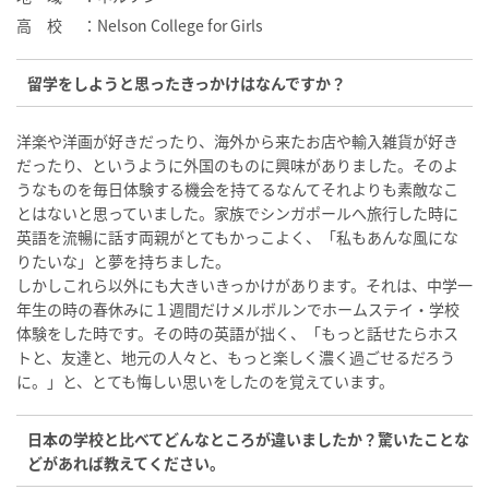
高 校
：Nelson College for Girls
留学をしようと思ったきっかけはなんですか？
洋楽や洋画が好きだったり、海外から来たお店や輸入雑貨が好き
だったり、というように外国のものに興味がありました。そのよ
うなものを毎日体験する機会を持てるなんてそれよりも素敵なこ
とはないと思っていました。家族でシンガポールへ旅行した時に
英語を流暢に話す両親がとてもかっこよく、「私もあんな風にな
りたいな」と夢を持ちました。
しかしこれら以外にも大きいきっかけがあります。それは、中学一
年生の時の春休みに１週間だけメルボルンでホームステイ・学校
体験をした時です。その時の英語が拙く、「もっと話せたらホス
トと、友達と、地元の人々と、もっと楽しく濃く過ごせるだろう
に。」と、とても悔しい思いをしたのを覚えています。
日本の学校と比べてどんなところが違いましたか？驚いたことな
どがあれば教えてください。