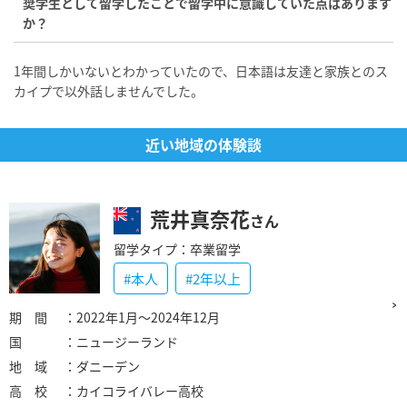
奨学生として留学したことで留学中に意識していた点はあります
か？
1年間しかいないとわかっていたので、日本語は友達と家族とのス
カイプで以外話しませんでした。
近い地域の体験談
荒井真奈花
さん
留学タイプ：卒業留学
#本人
#2年以上
期 間
：2022年1月〜2024年12月
国
：ニュージーランド
地 域
：ダニーデン
高 校
：カイコライバレー高校