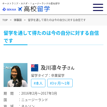
TOP
体験談
留学を通して得たのは今の自分に対する自信です
留学を通して得たのは今の自分に対する自信
です
及川凛々子
さん
留学タイプ：卒業留学
#本人
#3ヶ月～1年
期 間
：2016年2月〜2017年3月
国
：ニュージーランド
地 域
：ネルソン