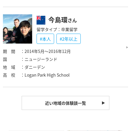
今島環
さん
留学タイプ：卒業留学
#本人
#2年以上
期 間
：2014年5月〜2016年12月
国
：ニュージーランド
地 域
：ダニーデン
高 校
：Logan Park High School
近い地域の体験談一覧