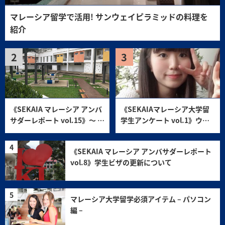
マレーシア留学で活用! サンウェイピラミッドの料理を
紹介
《SEKAIA マレーシア アンバ
《SEKAIAマレーシア大学留
サダーレポート vol.15》～ マ
学生アンケート vol.1》ウー
レーシア留学住まいシリーズ
ロンゴン大学マレーシア校
～ サンウェイモナシュレジデ
KDUキャンパス 高塚真衣さ
《SEKAIA マレーシア アンバサダーレポート
ンス
ん
vol.8》学生ビザの更新について
マレーシア大学留学必須アイテム – パソコン
編 –