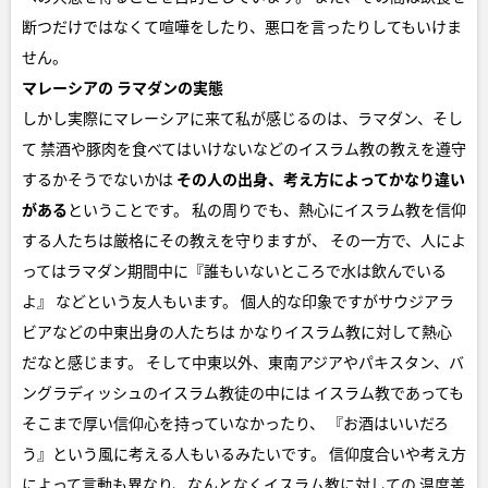
断つだけではなくて喧嘩をしたり、悪口を言ったりしてもいけま
せん。
マレーシアの ラマダンの実態
しかし実際にマレーシアに来て私が感じるのは、ラマダン、そし
て 禁酒や豚肉を食べてはいけないなどのイスラム教の教えを遵守
するかそうでないかは
その人の出身、考え方によってかなり違い
がある
ということです。 私の周りでも、熱心にイスラム教を信仰
する人たちは厳格にその教えを守りますが、 その一方で、人によ
ってはラマダン期間中に『誰もいないところで水は飲んでいる
よ』 などという友人もいます。 個人的な印象ですがサウジアラ
ビアなどの中東出身の人たちは かなりイスラム教に対して熱心
だなと感じます。 そして中東以外、東南アジアやパキスタン、バ
ングラディッシュのイスラム教徒の中には イスラム教であっても
そこまで厚い信仰心を持っていなかったり、 『お酒はいいだろ
う』という風に考える人もいるみたいです。 信仰度合いや考え方
によって言動も異なり、なんとなくイスラム教に対しての 温度差