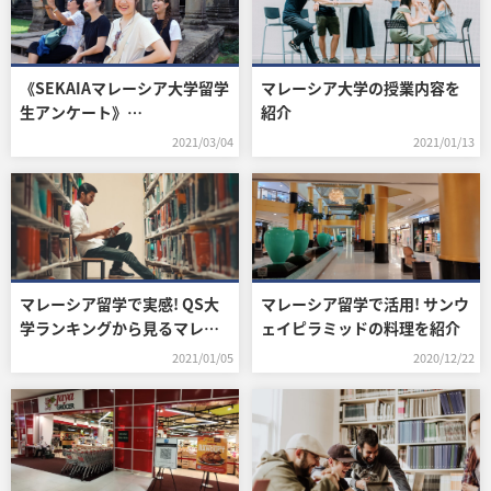
《SEKAIAマレーシア大学留学
マレーシア大学の授業内容を
生アンケート》
紹介
テイラーズ大学 筒井日南子
2021/03/04
2021/01/13
さん
マレーシア留学で実感! QS大
マレーシア留学で活用! サンウ
学ランキングから見るマレー
ェイピラミッドの料理を紹介
シア大学の実力
2021/01/05
2020/12/22