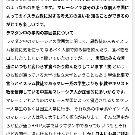
のようなものを感じます。
マレーシアではそのような個人や国に
よってのイスラム教に対する考え方の違いを
知ることができるの
がとても楽しいです。
ラマダン中の学内の雰囲気について
ラマダン中のマレーシアの雰囲気に関して、異教徒の人もイスラ
ム教徒に気を使って なるべく人前で飲み物を飲んだり、食べ物を
口にしたりしないと聞いていたのですが、、、
実際はみんな普
通にいつもと変わらず食べたり飲んだりしています！笑
という
のも私が通っている大学は私立大学ということもあり
学生比率で
言うとイスラム教徒であるマレー系の学生よりも
仏教やキリスト
教を信仰している中華系マレーシア人が圧倒的に多いから
です。
マレーシアというのはマレー人が国によって優遇されるためマレ
ー人学生の多くは国立大学に行き、 それ以外の中華系やインド系
のマレーシア人は私立大学に行く傾向があります。 そんな理由か
らか私が通うHELP大学ではラマダン中であっても いつもとそれ
ほど雰囲気に違いはありませんでした。
しかし日中にお昼ご飯を