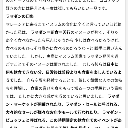
のスイーツなので ぺろりと平らげてしまいました。 ココナッツ
好きの方には是非とも一度は試してもらいたい一品です。
ラマダンの印象
マレーシアに来るまでイスラムの文化に全くと言っていいほど疎
かった私は、
ラマダン＝断食＝苦行
のイメージが強く、そりゃ
あ全く食べなかったら死んじゃうから 少しは食べるだろうけど、
食べるのもひっそり厳かに食べるのだろうな～と 勝手に思い込ん
でいました。 しかし、実際にイスラム国家でラマダン期間を過
ごすことでそのイメージは覆されました。 むしろ彼らは
日中に
何も飲食できない分、日没後は普段よりも食事を楽しんでいるよ
うでした。
自ら空腹を経験することで、貧しく飢餓な人々の気持
ちを理解し、 食事の喜びを身をもって知る一つの手段という意味
では、 たしかに大きな成功を収めていると思いました。
ラマダ
ン・マーケットが開催されたり、ラマダン・セールと呼ばれる、
大々的なセールが様々なお店やモールで行われたり、
ラマダン・
ビュッフェと呼ばれる、この時期限定の飲食店でのイベントがあ