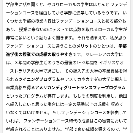
学部生に話を聞くと、やはりローカルの学生はほとんど ファンデ
ーションコースを経由してから学部に進学しているそうです。 い
くつかの学部の授業内容はファンデーションコースと被る部分も
あり、 授業に来ないのにテストでは点数を取れるローカル学生が
非常に多いという話もよく聞きます。 それを踏まえて、私が思う
ファンデーションコースに通うことの
メリット
のひとつは、
学部
進学後の授業での成績の取りやすさ
です。 マレーシアの大学に
は、３年間の学部生活のうちの最後の1〜2年間を イギリスやオ
ーストラリアの大学で過ごし、 その編入先の大学の卒業資格を得
られる
ツイニングプログラム
や アメリカやカナダの大学に編入し
卒業資格を得る
アメリカンディグリートランスファープログラム
といったプログラムが存在します。 もしその制度を利用し、他国
へ編入したいと思った場合には一定の基準以上の成績を 収めて
いなくてはいけません。 もしファンデーションコースを経由して
いれば、 ファンデーションコース時代の成績はこの審査において
考慮されることはありません。 学部で良い成績を狙えるので、学