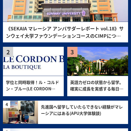
《SEKAIA マレーシア アンバサダーレポート vol.18》サ
ンウェイ大学ファウンデーションコースのCIMPについ
て
学位と同時取得！ル・コルド
英語力ゼロの状態から留学。
ン・ブルー(LE CORDON
確実に成長を実感する毎日
BLEU)
(Help大学体験談)
先進国へ留学していたらできない経験がマレ
ーシアにはある(APU大学体験談)