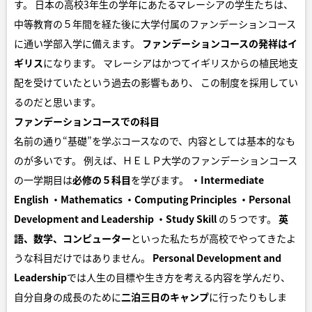
す。 日本の高校3年生の学年にあたるマレーシアの学生たちは、
中等教育の５年間を経た後に大学付属のファンデーションコース
に通い学部入学に備えます。
ファンデーションコースの発祥はイ
ギリス
になります。 マレーシアはかつてイギリスからの植民地支
配を受けていたという過去の影響もあり、 この制度を採用してい
るのだと思います。
ファンデーションコースでの科目
名前の通り“基礎”を学ぶコースなので、内容としては基本的なも
のが多いです。 例えば、ＨＥＬＰ大学のファンデーションコース
の一学期目は
必修の５科目
を学びます。
・Intermediate
English
・Mathematics
・Computing Principles
・Personal
Development and Leadership
・Study Skill
の５つです。
英
語、数学、コンピューター
といった私たちが高校でやってきたよ
うな科目だけではありません。
Personal Development and
Leadership
では人生の目標や生き方を考える内容を学んだり、
自分自身の成長のために
二泊三日のキャンプ
に行ったりもしま