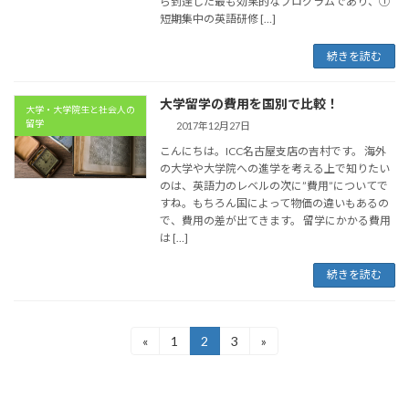
ら到達した最も効果的なプログラムであり、①
短期集中の英語研修 […]
続きを読む
大学留学の費用を国別で比較！
大学・大学院生と社会人の
留学
2017年12月27日
こんにちは。ICC名古屋支店の吉村です。 海外
の大学や大学院への進学を考える上で知りたい
のは、英語力のレベルの次に”費用”についてで
すね。もちろん国によって物価の違いもあるの
で、費用の差が出てきます。 留学にかかる費用
は […]
続きを読む
投
«
1
2
3
»
固
固
固
定
定
定
稿
ペ
ペ
ペ
ー
ー
ー
の