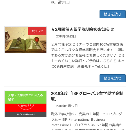
ね。留学 […]
続きを読む
★2月開催★留学説明会のお知らせ
お知らせ
2018年2月2日
２月開催予定セミナーのご案内 ICC名古屋支店
では２月も様々な留学説明会を行います！ 興味
のある方は是非お気軽にお越しください♪ セミ
ナーのくわしい詳細とご予約はこちらから ＊＊
ICC名古屋支店 連絡先＊＊ Tel: 0 […]
続きを読む
2018年度「IBPグローバル留学奨学金制
大学・大学院生と社会人の
度」
留学
2018年1月17日
海外で学び働く、充実の１年間 〜IBPプログ
ラム〜 IBP（International Business
Professions）プログラムは、25年間の実績か