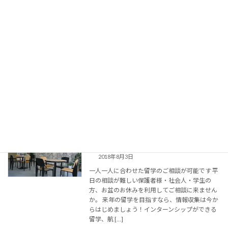
【ビジネス大国シンガポールで学ぶ】7
海外のインターンシップ
日間プロジェクト型インターンシップ
2018年10月22日
名古屋説明会ご予約受け付け中です！ ＊【7
Days！】Project Internship in Singapore＊ ☆マ
ーケティングコース☆ テーマ：ビジネス先進国
シンガポールでマーケティングのスペシャリス
トになる […]
続きを読む
【お盆にゆっくり相談】 3日間の夜まで
お知らせ
カウンセリング
2018年8月3日
一人一人に合わせた留学のご相談が可能です 平
日の相談が難しい保護者様・社会人・学生の
方、お盆のお休みを利用してご相談に来ません
か。 来年の留学を目指すなら、情報収集は今か
らはじめましょう！インターンシップができる
留学、航 […]