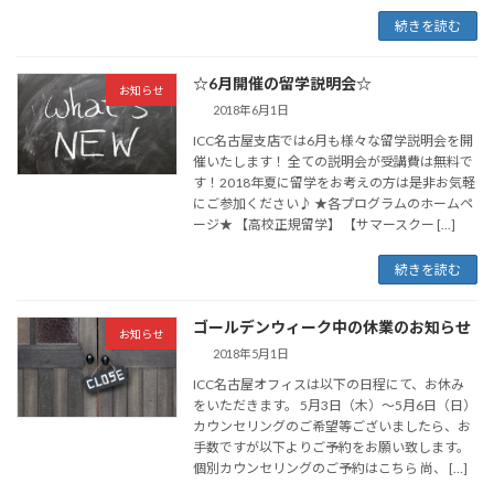
続きを読む
☆6月開催の留学説明会☆
お知らせ
2018年6月1日
ICC名古屋支店では6月も様々な留学説明会を開
催いたします！ 全ての説明会が受講費は無料で
す！2018年夏に留学をお考えの方は是非お気軽
にご参加ください♪ ★各プログラムのホームペ
ージ★ 【高校正規留学】 【サマースクー […]
続きを読む
ゴールデンウィーク中の休業のお知らせ
お知らせ
2018年5月1日
ICC名古屋オフィスは以下の日程にて、お休み
をいただきます。 5月3日（木）〜5月6日（日）
カウンセリングのご希望等ございましたら、お
手数ですが以下よりご予約をお願い致します。
個別カウンセリングのご予約はこちら 尚、 […]