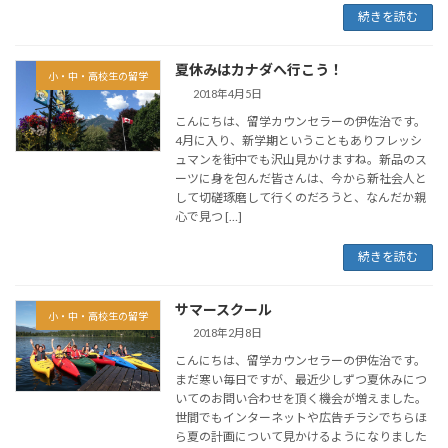
続きを読む
夏休みはカナダへ行こう！
小・中・高校生の留学
2018年4月5日
こんにちは、留学カウンセラーの伊佐治です。
4月に入り、新学期ということもありフレッシ
ュマンを街中でも沢山見かけますね。新品のス
ーツに身を包んだ皆さんは、今から新社会人と
して切磋琢磨して行くのだろうと、なんだか親
心で見つ […]
続きを読む
サマースクール
小・中・高校生の留学
2018年2月8日
こんにちは、留学カウンセラーの伊佐治です。
まだ寒い毎日ですが、最近少しずつ夏休みにつ
いてのお問い合わせを頂く機会が増えました。
世間でもインターネットや広告チラシでちらほ
ら夏の計画について見かけるようになりました