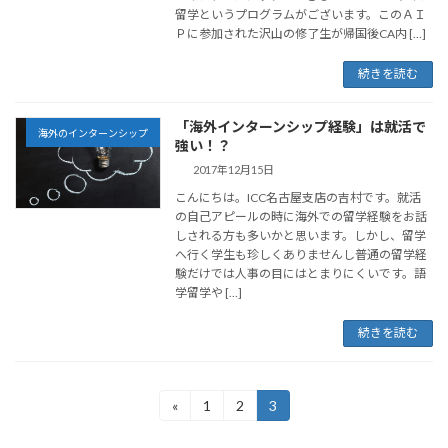
留学というプログラムがございます。このＡＩ
Ｐに参加された沢山の修了生が帰国後CA内 […]
続きを読む
「海外インターンシップ経験」は就活で
海外のインターンシップ
強い！？
2017年12月15日
こんにちは。ICC名古屋支店の吉村です。就活
の自己アピールの時に海外での留学経験をお話
しされる方も多いかと思います。しかし、留学
へ行く学生も珍しくありませんし普通の留学経
験だけでは人事の目にはとまりにくいです。語
学留学や […]
続きを読む
投
«
1
2
3
固
固
固
定
定
定
稿
ペ
ペ
ペ