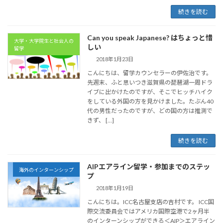
続きを読む
Can you speak Japanese? はちょっと惜
大学・大学院生と社会人の
しい
留学
2018年1月23日
こんにちは、留学カウンセラーの伊佐治です。
先週末、ふと思いつき滋賀県の琵琶湖一周ドラ
イブに出かけたのですが、そこでヒッチハイク
をしている外国の方を見かけました。たぶん40
代の男性だったのですが、どの国の方は推測で
きず、 […]
続きを読む
AIPエアライン留学・参加までのステッ
海外のインターンシップ
プ
2018年1月19日
こんにちは。ICC名古屋支店の吉村です。 ICC国
際交流委員会ではアメリカ国際空港で2ヶ月半
のインターンシップができる＜AIP＞エアライン