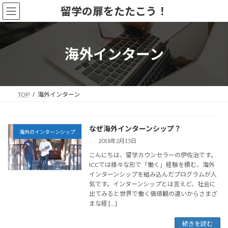
コ
ナ
留学の扉をたたこう！
ン
ビ
テ
ゲ
ン
ー
ツ
シ
海外インターン
へ
ョ
ス
ン
キ
に
ッ
移
TOP
海外インターン
プ
動
なぜ海外インターンシップ？
海外のインターンシップ
2018年2月15日
こんにちは、留学カウンセラーの伊佐治です。
ICCでは様々な形で「働く」経験を積む、海外
インターンシップを組み込んだプログラムが人
気です。インターンシップとは言えど、社会に
出てみると世界で働く価値観の違いからさまざ
まな経 […]
続きを読む