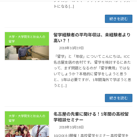
シンガポールでマーケティングのスペシャリス
トになる […]
続きを読む
留学経験者の平均年収は、未経験者より
大学・大学院生と社会人の
高い？！
留学
2018年10月19日
「留学」と「年収」について こんにちは。ICC
名古屋支店の吉村です。 留学を検討するにあた
って、まず問題となるのが「留学費用」ではな
いでしょうか？本格的に留学をしようと思う
と、1年は必要ですが、1年間海外で学ぼうと思
うと […]
続きを読む
名古屋の先輩に聞ける！1年間の高校留
大学・大学院生と社会人の
学相談セミナー
留学
2018年10月18日
10/20(土)開催！高校留学セミナー 高校留学を