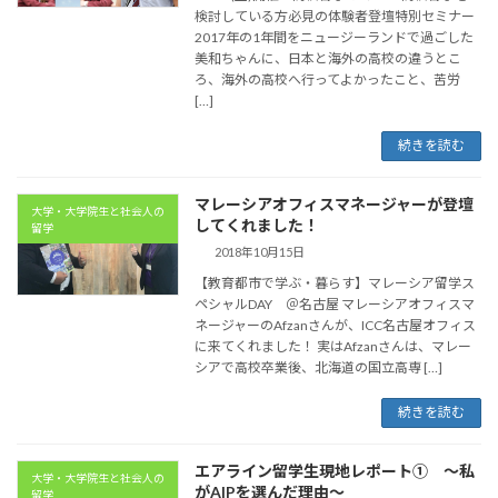
検討している方必見の体験者登壇特別セミナー
2017年の1年間をニュージーランドで過ごした
美和ちゃんに、日本と海外の高校の違うとこ
ろ、海外の高校へ行ってよかったこと、苦労
[…]
続きを読む
マレーシアオフィスマネージャーが登壇
大学・大学院生と社会人の
してくれました！
留学
2018年10月15日
【教育都市で学ぶ・暮らす】マレーシア留学ス
ペシャルDAY ＠名古屋 マレーシアオフィスマ
ネージャーのAfzanさんが、ICC名古屋オフィス
に来てくれました！ 実はAfzanさんは、マレー
シアで高校卒業後、北海道の国立高専 […]
続きを読む
エアライン留学生現地レポート① 〜私
大学・大学院生と社会人の
がAIPを選んだ理由〜
留学