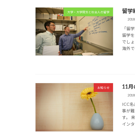
留学
大学・大学院生と社会人の留学
201
「留学
留学を
でしょ
海外で
11
お知らせ
201
ICC
事が難
す。 
インター