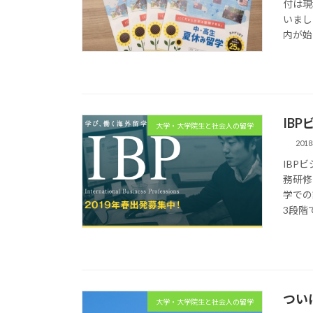
付は現
いまし
内が始ま
IB
大学・大学院生と社会人の留学
201
IBP
務研修
学での
3段階で
つい
大学・大学院生と社会人の留学