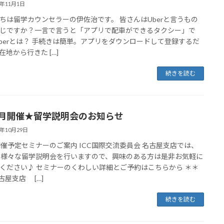
8年11月1日
ちは留学カウンセラーの伊佐治です。 皆さんはUberと言うもの
じですか？一言で言うと「アプリで配車ができるタクシー」で
Uberとは？ 手続きは簡単。アプリをダウンロードして登録するだ
在地から行きた […]
続きを読む
1月開催★留学説明会のお知らせ
8年10月29日
開催予定セミナーのご案内 ICC国際交流委員会 名古屋支店では、
も様々な留学説明会を行いますので、興味のある方は是非お気軽に
ください♪ セミナーのくわしい詳細とご予約はこちらから ＊＊
古屋支店 […]
続きを読む