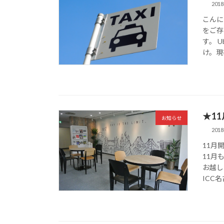
201
こんに
をご存
す。 
け。現
★1
お知らせ
201
11月
11月
お越し
ICC名