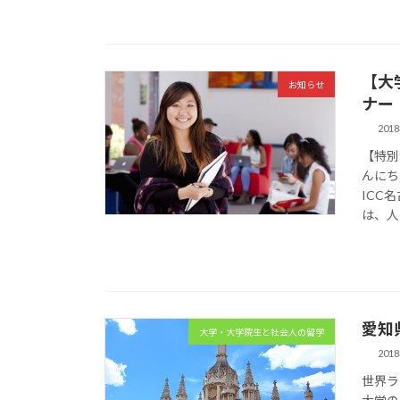
【大
お知らせ
ナー
201
【特別
んにち
ICC
は、人 
愛知
大学・大学院生と社会人の留学
201
世界ラ