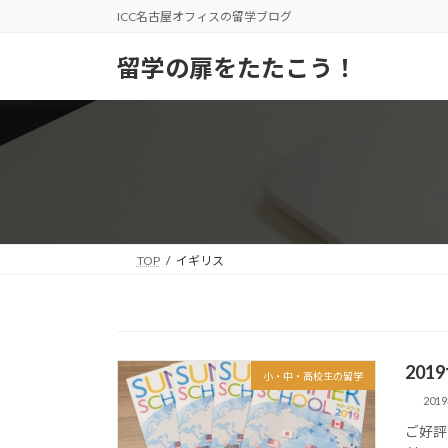
コ
ナ
ICC名古屋オフィスの留学ブログ
ン
ビ
テ
ゲ
留学の扉をたたこう！
ン
ー
ツ
シ
へ
ョ
ス
ン
キ
に
ッ
移
プ
動
TOP
イギリス
20
小・中・高校生の留学
201
ご好評