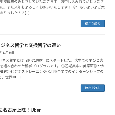
地校体験のみとさせていただきます。お申し込みありがとうござ
た。また来年もよろしくお願いいたします！ 今年もいよいよご案
りました！ 2 […]
続きを読む
Pビジネス留学と交換留学の違い
8年11月30日
ビジネス留学とは IBPは1989年にスタートした、大学での学びと実
を組み合わせた留学プログラムです。 ①短期集中の英語研修や大
講義②ビジネストレーニング③現地企業でのインターンシップの
、世界中 […]
続きを読む
に名古屋上陸！Uber