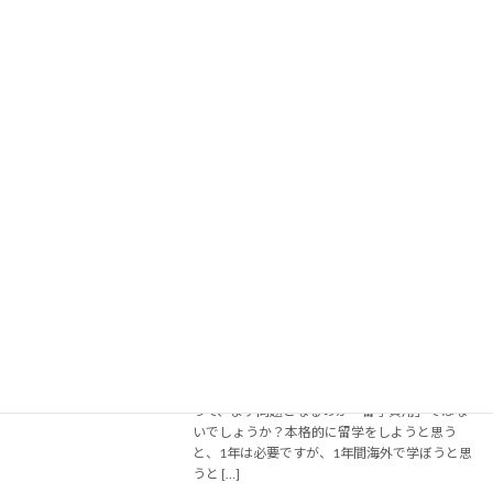
【ビジネス大国シンガポールで学ぶ】7
海外のインターンシップ
日間プロジェクト型インターンシップ
2018年10月22日
名古屋説明会ご予約受け付け中です！ ＊【7
Days！】Project Internship in Singapore＊ ☆マ
ーケティングコース☆ テーマ：ビジネス先進国
シンガポールでマーケティングのスペシャリス
トになる […]
続きを読む
留学経験者の平均年収は、未経験者より
大学・大学院生と社会人の
高い？！
留学
2018年10月19日
「留学」と「年収」について こんにちは。ICC
名古屋支店の吉村です。 留学を検討するにあた
って、まず問題となるのが「留学費用」ではな
いでしょうか？本格的に留学をしようと思う
と、1年は必要ですが、1年間海外で学ぼうと思
うと […]