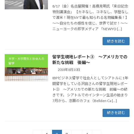
8/17（金）名古屋開催！高橋克明氏「来日記念
特別講演会」 【カネなし、コネなし、学歴なし
で渡米！現在NYで最も知られる名物編集長！】
〜〜自分たちの感性を信じ、世界で試せ！〜〜
ニューヨークの邦字メディア 「NEWYO […]
続きを読む
留学生現地レポート③ 〜アメリカでの
大学・大学院生と社会人の
新たな挑戦 後編〜
留学
2018年8月10日
IBPビジネス留学で社会人としてシアトルに1年
間留学をしている沢田さんの留学生現地レポー
ト③ 〜アメリカでの新たな挑戦 前編〜の続
きです。 シアトルでのインターン生活の始まり
7月から、念願のカフェ（Bellden Ca […]
続きを読む