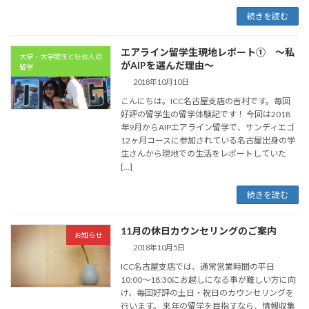
続きを読む
エアライン留学生現地レポート① 〜私
大学・大学院生と社会人の
がAIPを選んだ理由〜
留学
2018年10月10日
こんにちは。ICC名古屋支店の吉村です。毎回
好評の留学生の留学体験記です！ 今回は2018
年9月からAIPエアライン留学で、サンディエゴ
12ヶ月コースに参加されている名古屋出身の学
生さんから現地での生活をレポートしていた
[…]
続きを読む
11月の休日カウンセリングのご案内
お知らせ
2018年10月5日
ICC名古屋支店では、通常営業時間の平日
10:00〜18:30にお越しになる事が難しい方に向
け、毎回好評の土日・祝日のカウンセリングを
行います。 来年の留学を目指すなら、情報収集