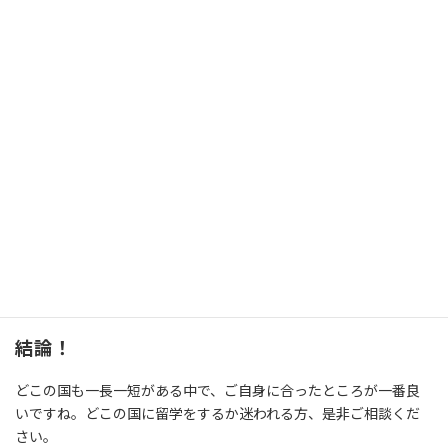
ほとんどの大学にOn Campusの寮があり、ほとんど一人部屋。た
だ、交通機関がしっかりしていることと、治安も良いこともあり
あ、 Off Campusの寮やシェアハウスに住む学生も多く、選択肢が
多い印象です。
４．Opportunities to work
２週間で４０時間の就労が可能です。留学生もアルバイトをして
いる方が多く、Time Managementは卒業後就職してからとても重
要なこと、という意味でも、学校の授業とアルバイトなどを通し
て、自分の時間管理の訓練にもなるということで、比較的推奨され
ている様子です。
結論！
どこの国も一長一短がある中で、ご自身に合ったところが一番良
いですね。どこの国に留学をするか迷われる方、是非ご相談くだ
さい。