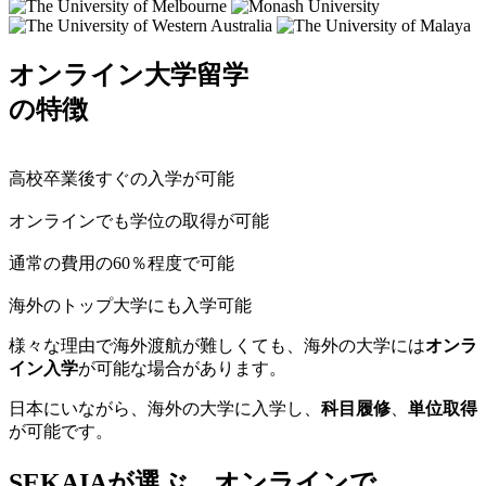
オンライン大学留学
の特徴
高校卒業後すぐ
の入学が可能
オンラインでも
学位の取得
が可能
通常の費用の
60％程度
で可能
海外のトップ大学
にも入学可能
様々な理由で海外渡航が難しくても、海外の大学には
オンラ
イン入学
が可能な場合があります。
日本にいながら、海外の大学に入学し、
科目履修
、
単位取得
が可能です。
SEKAIAが選ぶ、オンラインで