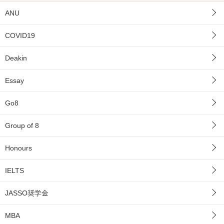
ANU
COVID19
Deakin
Essay
Go8
Group of 8
Honours
IELTS
JASSO奨学金
MBA