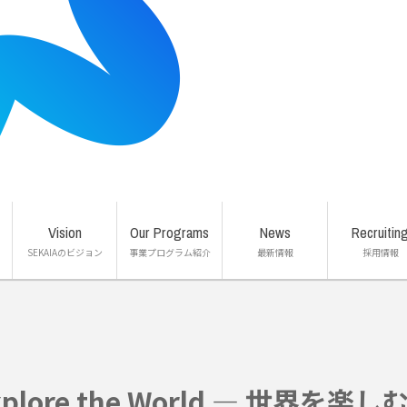
Vision
Our Programs
News
Recruitin
SEKAIAのビジョン
事業プログラム紹介
最新情報
採用情報
ジ
IBPビジネス留学プログラム
エアライ
績
オーストラリア大学・大学院
マレーシ
アクセス
高校留学
法人研修
xplore the World — 世界を楽し