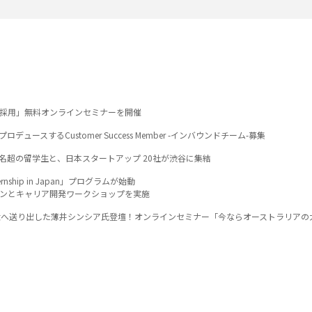
の新卒採用」無料オンラインセミナーを開催
ュースするCustomer Success Member -インバウンドチーム-募集
00名超の留学生と、日本スタートアップ 20社が渋谷に集結
ernship in Japan」プログラムが始動
ンとキャリア開発ワークショップを実施
ップ大へ送り出した薄井シンシア氏登壇！オンラインセミナー「今ならオーストラリア
「未来を拓く高校留学」
終了および関西拠点統合のお知らせ
 Lady】2026年4月よりメディアパートナーとして正式連携を開始。
ンキング2026 世界25位