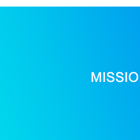
シドニー大学で実践型ビジネ
2026.03.16
SEKAIAの薄井シンシアが
『I Love Tokyo: Sara &