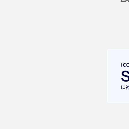
沿 革
主な取引先