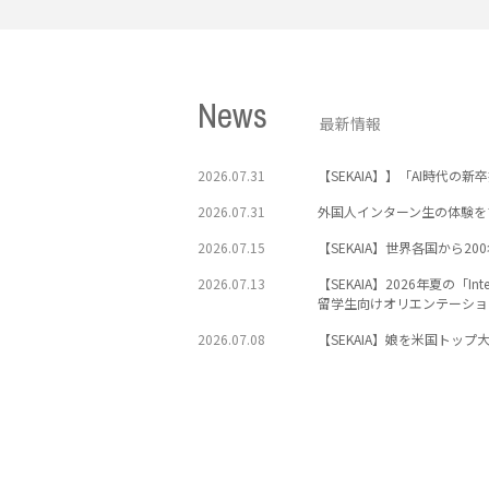
News
最新情報
2026.07.31
【SEKAIA】】「AI時代
2026.07.31
外国人インターン生の体験をプロデ
2026.07.15
【SEKAIA】世界各国から2
2026.07.13
【SEKAIA】2026年夏の「Int
留学生向けオリエンテーショ
2026.07.08
【SEKAIA】娘を米国ト
2026.05.01
卒業率99％の実績が支える
2026.04.01
京都サテライトオフィス運営
2026.03.30
【SEKAIA × Startup
2026.03.17
【新コース開設】QS世界大学ラ