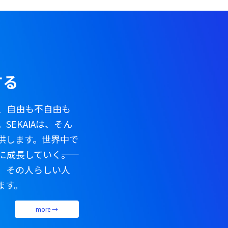
する
、自由も不自由も
EKAIAは、そん
供します。世界中で
成長していく――。
、その人らしい人
ます。
more →