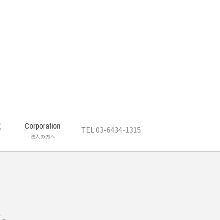
g
Corporation
TEL 03-6434-1315
法人の方へ
ン留学プログラム
ア教育移住
サービス
む。