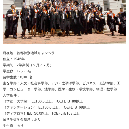
所在地：首都特別地域キャンベラ
創立：1946年
学期制：2学期制（２月／７月）
学生数：17,293名
留学生数：8,301名
主な学部：人文・社会科学部、アジア太平洋学部、ビジネス・経済学部、工
学・コンピューター学部、法学部、医学・生物・環境学部、物理・数学部
入学条件：
［学部・大学院］IELTS6.5以上、TOEFL iBT80以上
［ファンデーション］IELTS6.0以上、TOEFL iBT68以上
［ディプロマ］IELTS6.0以上、TOEFL iBT68以上
留学生奨学金制度：あり
学生寮：あり