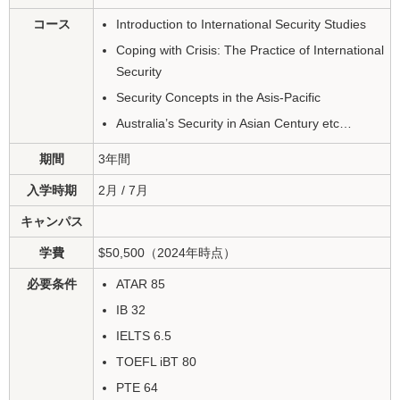
コース
Introduction to International Security Studies
Coping with Crisis: The Practice of International
Security
Security Concepts in the Asis-Pacific
Australia’s Security in Asian Century etc…
期間
3年間
入学時期
2月 / 7月
キャンパス
学費
$50,500（2024年時点）
必要条件
ATAR 85
IB 32
IELTS 6.5
TOEFL iBT 80
PTE 64