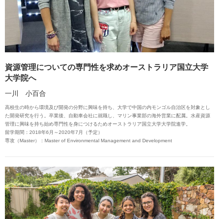
資源管理についての専門性を求めオーストラリア国立大学
大学院へ
一川 小百合
高校生の時から環境及び開発の分野に興味を持ち、大学で中国の内モンゴル自治区を対象とし
た開発研究を行う。卒業後、自動車会社に就職し、マリン事業部の海外営業に配属。水産資源
管理に興味を持ち始め専門性を身につけるためオーストラリア国立大学大学院進学。
留学期間：2018年6月～2020年7月（予定）
専攻（Master）：Master of Environmental Management and Development