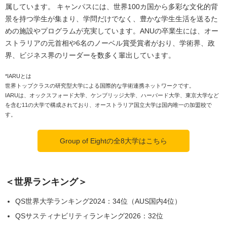
属しています。 キャンパスには、世界100カ国から多彩な文化的背
景を持つ学生が集まり、学問だけでなく、豊かな学生生活を送るた
めの施設やプログラムが充実しています。ANUの卒業生には、オー
ストラリアの元首相や6名のノーベル賞受賞者がおり、学術界、政
界、ビジネス界のリーダーを数多く輩出しています。
*IARUとは
世界トップクラスの研究型大学による国際的な学術連携ネットワークです。
IARUは、オックスフォード大学、ケンブリッジ大学、ハーバード大学、東京大学など
を含む11の大学で構成されており、オーストラリア国立大学は国内唯一の加盟校で
す。
Group of Eightの全8大学はこちら
＜世界ランキング＞
QS世界大学ランキング2024：34位（AUS国内4位）
QSサスティナビリティランキング2026：32位