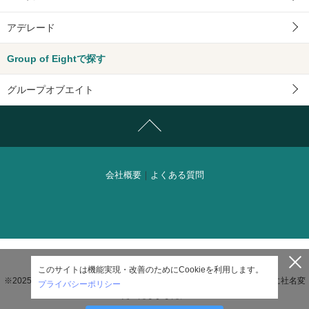
アデレード
Group of Eightで探す
グループオブエイト
会社概要
｜
よくある質問
© SEKAIA Inc. All rights reserved.
このサイトは機能実現・改善のためにCookieを利用します。
※2025年11月1日付で株式会社ICCコンサルタンツからSEKAIA株式会社に社名変
プライバシーポリシー
更いたしました。