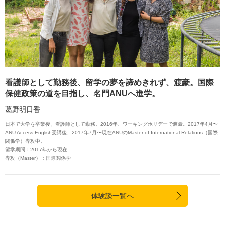
看護師として勤務後、留学の夢を諦めきれず、渡豪。国際
保健政策の道を目指し、名門ANUへ進学。
葛野明日香
日本で大学を卒業後、看護師として勤務。2016年、ワーキングホリデーで渡豪。2017年4月〜
ANU Access English受講後、2017年7月〜現在ANUのMaster of International Relations（国際
関係学）専攻中。
留学期間：2017年から現在
専攻（Master）：国際関係学
体験談一覧へ