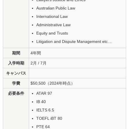
Australian Public Law
International Law
Administrative Law
Equity and Trusts
Litigation and Dispute Management etc…
期間
4年間
入学時期
2月 / 7月
キャンパス
学費
$50,500（2024年時点）
必要条件
ATAR 97
IB 40
IELTS 6.5
TOEFL iBT 80
PTE 64