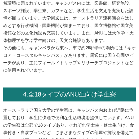
然環境に囲まれています。キャンパス内には、図書館、研究施設、
スポーツ施設、学生寮、カフェなど、学生生活を支える充実した設
備が揃っています。大学周辺には、オーストラリア連邦議会をはじ
めとする行政機関・国際機関が集まっており、国立博物館や国立美
術館などの文化施設も充実しています。また、ANUには天体学・天
体物理学を学ぶ学生向けの、天文台施設もあります。
その他にも、キャンベラから東へ、車で約2時間半の場所には「キオ
ロア・コースタルキャンパス」があります。周辺には国立公園やビ
ーチがあり、主にフィールドトリップやリサーチプロジェクトなど
に使用されています。
4.全18タイプのANU生向け学生寮
オーストラリア国立大学の学生寮は、キャンパス内および近隣に位
置しており、学生に快適で便利な生活環境を提供しています。ANU
の学生寮は全部で18タイプあり、それぞれ学士生・修士生向け、食
事付き・自炊プランなど、さまざまなタイプの部屋や施設を備えて