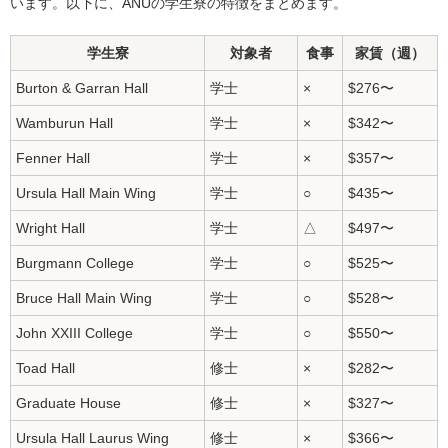
います。以下に、ANUの学生寮の特徴をまとめます。
学生寮
対象者
食事
家賃（週）
Burton & Garran Hall
学士
×
$276〜
Wamburun Hall
学士
×
$342〜
Fenner Hall
学士
×
$357〜
Ursula Hall Main Wing
学士
○
$435〜
Wright Hall
学士
△
$497〜
Burgmann College
学士
○
$525〜
Bruce Hall Main Wing
学士
○
$528〜
John XXIII College
学士
○
$550〜
Toad Hall
修士
×
$282〜
Graduate House
修士
×
$327〜
Ursula Hall Laurus Wing
修士
×
$366〜