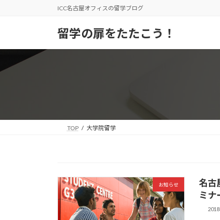
コ
ナ
ICC名古屋オフィスの留学ブログ
ン
ビ
テ
ゲ
留学の扉をたたこう！
ン
ー
ツ
シ
へ
ョ
ス
ン
キ
に
ッ
移
プ
動
TOP
大学院留学
名古
お知らせ
ミナ
201