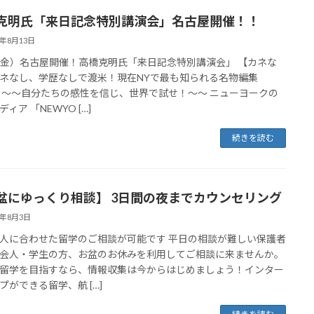
克明氏「来日記念特別講演会」名古屋開催！！
8年8月13日
7（金）名古屋開催！高橋克明氏「来日記念特別講演会」 【カネな
ネなし、学歴なしで渡米！現在NYで最も知られる名物編集
 〜〜自分たちの感性を信じ、世界で試せ！〜〜 ニューヨークの
ィア 「NEWYO […]
続きを読む
盆にゆっくり相談】 3日間の夜までカウンセリング
8年8月3日
人に合わせた留学のご相談が可能です 平日の相談が難しい保護者
会人・学生の方、お盆のお休みを利用してご相談に来ませんか。
留学を目指すなら、情報収集は今からはじめましょう！インター
プができる留学、航 […]