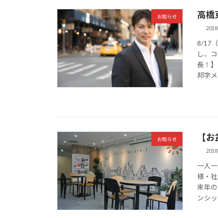
高橋
お知らせ
201
8/1
し、コ
長！】
邦字メデ
【お
お知らせ
201
一人一
様・社
来年の
ンシッ