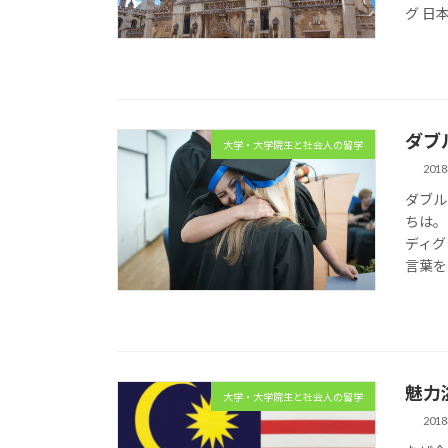
グ 日本版
ダブ
大学・大学院生と社会人の留学
201
ダブル
ちは。
ディグ
言葉を
魅力
大学・大学院生と社会人の留学
201