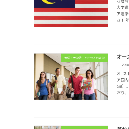
なぜ今
大学進
ア進学
さ！ 年
オース
大学・大学院生と社会人の留学
201
オ−ス
ア国内
G8）
おり、そ