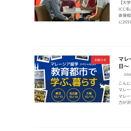
【大学
ICC
直接相
に201
マレ
お知らせ
日〜
201
こんに
マレー
マレー
力が沢