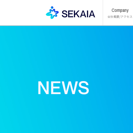
Company
会社概要/アクセス
代表メッセー
SEKAIA の実
会社概要 / 
沿 革
主な取引先