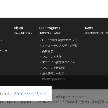
Vision
Our Programs
News
SEKAIAのビジョン
事業プログラム紹介
最新情報 / プレスリ
ジ
IBPビジネス留学プログラム
績
オーストラリア大学・大学院
アクセス
高校留学
マレーシア大学
エアライン留学プログラム
マレーシア教育移住
法人研修サービス
Internship in JAPAN
用します。
プライバシーポリシー
Copyright © SEKAIA. All rights reserved.
11月1日付で株式会社ICCコンサルタンツからSEKAIA株式会社に社名変更