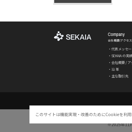
Company
会社概要/アクセス
代表メッセー
SEKAIA の実
会社概要 / 
沿 革
主な取引先
このサイトは機能実現・改善のためにCookieを利
※2025年