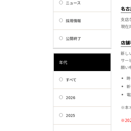
ニュース
名古
支店
採用情報
現在
公開終了
店舗
新し
サー
年代
願い
時
すべて
新
電
2026
※本
2025
※2