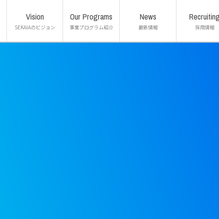
Vision
Our Programs
News
Recruitin
SEKAIAのビジョン
事業プログラム紹介
最新情報
採用情報
ジ
IBPビジネス留学プログラム
エアライ
績
オーストラリア大学・大学院
マレーシ
アクセス
高校留学
法人研修
マレーシア大学
Internsh
SEKAI
ポータル