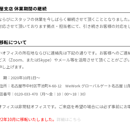
屋支店 休業期間の継続
ならびにスタッフの休業を今しばらく継続させて頂くこととなりました
対応させて頂いております拠点・担当者にて、引き続きお客様の対応をして
移転について
いオフィスの所在地ならびに連絡先は下記の通りです。お客様へのご連
ビス（Zoom、またはSkype）やメール等を活用させて頂くことがご
申し上げます。
 期：2020年10月1日〜
住所：名古屋市中村区平池町4-60-12 WeWork グローバルゲート名古屋 11
話番号：0120-033-470（月〜金：10：00〜18：30）
オフィスは非常駐オフィスです。ご来店を希望の場合には必ず事前にお
022年10月に移転いたしました。
詳細はこちら