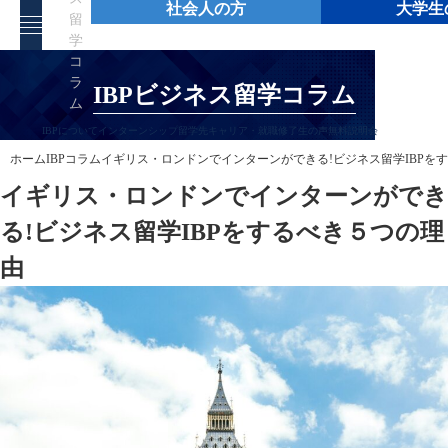
社会人の方
大学生
留
学
コ
ラ
IBPビジネス留学コラム
ム
IBPについて
インターンシップ
留学先
キャリア・就職
修了生の声
無料説明会
ホーム
IBPコラム
イギリス・ロンドンでインターンができる!ビジネス留学IBPを
イギリス・ロンドンでインターンができ
る!ビジネス留学IBPをするべき５つの理
由