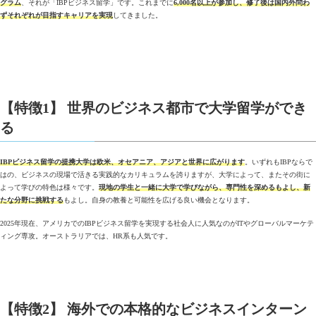
グラム
、それが「IBPビジネス留学」です。これまでに
6,000名以上が参加し、修了後は国内外問わ
ずそれぞれが目指すキャリアを実現
してきました。
【特徴1】 世界のビジネス都市で大学留学ができ
る
IBPビジネス留学の提携大学は欧米、オセアニア、アジアと世界に広がります
。いずれもIBPならで
はの、ビジネスの現場で活きる実践的なカリキュラムを誇りますが、大学によって、またその街に
よって学びの特色は様々です。
現地の学生と一緒に大学で学びながら、専門性を深めるもよし、新
たな分野に挑戦する
もよし。自身の教養と可能性を広げる良い機会となります。
2025年現在、アメリカでのIBPビジネス留学を実現する社会人に人気なのがITやグローバルマーケテ
ィング専攻。オーストラリアでは、HR系も人気です。
【特徴2】 海外での本格的なビジネスインターン