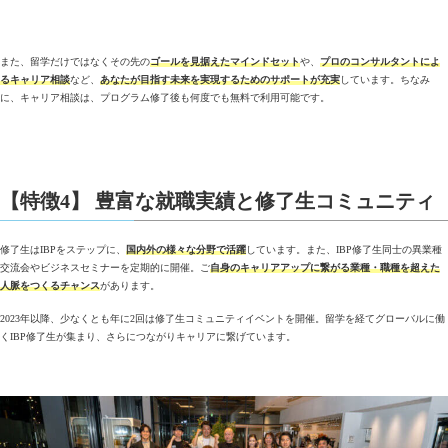
また、留学だけではなくその先の
ゴールを見据えたマインドセット
や、
プロのコンサルタントによ
るキャリア相談
など、
あなたが目指す未来を実現するためのサポートが充実
しています。ちなみ
に、キャリア相談は、プログラム修了後も何度でも無料で利用可能です。
【特徴4】 豊富な就職実績と修了生コミュニティ
修了生はIBPをステップに、
国内外の様々な分野で活躍
しています。また、IBP修了生同士の異業種
交流会やビジネスセミナーを定期的に開催。ご
自身のキャリアアップに繋がる業種・職種を超えた
人脈をつくるチャンス
があります。
2023年以降、少なくとも年に2回は修了生コミュニティイベントを開催。留学を経てグローバルに働
くIBP修了生が集まり、さらにつながりキャリアに繋げています。