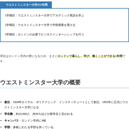
ウエストミンスター大学の1年間
1学期目：ウエストミンスター大学でアカデミック英語を学ぶ
2学期目：ウエストインスター大学で学部授業を受ける
3学期目：ロンドンの企業でビジネスインターンシップを行う
滞在はロンドン市内の寮になるため、まさに
ロンドンで暮らし、学び、働くことができる1年間
で
す。
ウエストミンスター大学の概要
創立
：1838年ロイヤル・ポリテクニック・インスティチュートとして創立。1992年に正式にウエ
ストミンスター大学になる
学生数
：約19,000人 内30％ほどが留学生と言われる
キャンパス
：ロンドン市内に4校
学部
：多岐にわたる学部を持っている。