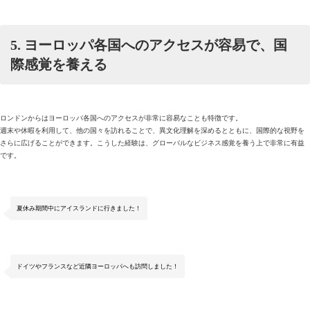
5. ヨーロッパ各国へのアクセスが容易で、国
際感覚を養える
ロンドンからはヨーロッパ各国へのアクセスが非常に容易なことも特徴です。
週末や休暇を利用して、他の国々を訪れることで、異文化理解を深めるとともに、国際的な視野を
さらに広げることができます。こうした経験は、グローバルなビジネス感覚を養う上で非常に有益
です。
夏休み期間中にアイスランドに行きました！
ドイツやフランスなど近隣ヨーロッパへも訪問しました！