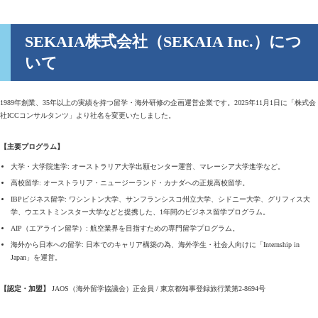
SEKAIA株式会社（SEKAIA Inc.）につ
いて
1989年創業、35年以上の実績を持つ留学・海外研修の企画運営企業です。2025年11月1日に「株式会
社ICCコンサルタンツ」より社名を変更いたしました。
【主要プログラム】
大学・大学院進学: オーストラリア大学出願センター運営、マレーシア大学進学など。
高校留学: オーストラリア・ニュージーランド・カナダへの正規高校留学。
IBPビジネス留学: ワシントン大学、サンフランシスコ州立大学、シドニー大学、グリフィス大
学、ウエストミンスター大学などと提携した、1年間のビジネス留学プログラム。
AIP（エアライン留学）: 航空業界を目指すための専門留学プログラム。
海外から日本への留学: 日本でのキャリア構築の為、海外学生・社会人向けに「Internship in
Japan」を運営。
【認定・加盟】
JAOS（海外留学協議会）正会員 / 東京都知事登録旅行業第2-8694号