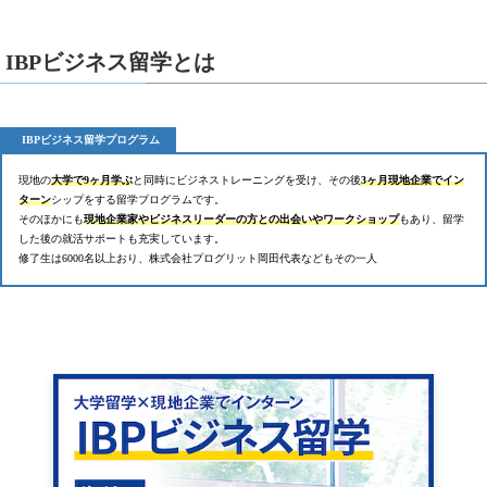
IBPビジネス留学とは
IBPビジネス留学プログラム
現地の
大学で9ヶ月学ぶ
と同時にビジネストレーニングを受け、その後
3ヶ月現地企業でイン
ターン
シップをする留学プログラムです。
そのほかにも
現地企業家やビジネスリーダーの方との出会いやワークショップ
もあり、留学
した後の就活サポートも充実しています。
修了生は6000名以上おり、株式会社プログリット岡田代表などもその一人