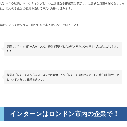
ビジネスや経済、マーケティングといった多様な学部授業に参加し、理論的な知識を深めるととも
に、現地の学生との交流を通じて異文化理解も進みます。
場合によってはクラスに自分しか日本人がいないということも！
実際にクラスでは日本人が一人で、最初は不安でしたがアメリカ人やイギリス人の友人ができまし
た！
授業は「ロンドンから見るヨーロッパの政治」とか「ロンドンにおけるアートと社会の関係性」な
どロンドンらしい授業も多いです！
インターンはロンドン市内の企業で！