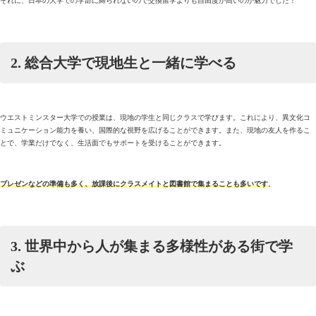
それに、日本の大学での学部に縛られないので交換留学よりも自由度が高いのが魅力でした！
2. 総合大学で現地生と一緒に学べる
ウエストミンスター大学での授業は、現地の学生と同じクラスで学びます。これにより、異文化コ
ミュニケーション能力を養い、国際的な視野を広げることができます。また、現地の友人を作るこ
とで、学業だけでなく、生活面でもサポートを受けることができます。
プレゼンなどの準備も多く、放課後にクラスメイトと図書館で集まることも多いです
。
3. 世界中から人が集まる多様性がある街で学
ぶ