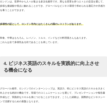
ロンドンは、世界中から人々が集まる多文化都市です。異なる背景を持つ人々との交流を通じて、
多様な価値観や視点に触れることができ、グローバルなビジネス環境で求められる適応力や共感力
を養うことができます。
多様性の証として、ロンドン市内にはたくさんの国のレストランがあります。
和食、中華はもちろん、レバノン、トルコ、インドなどの料理屋さんもあります。
これらは全て多様性ある街であることを表しています。
4. ビジネス英語のスキルを実践的に向上させ
る機会になる
グローバル都市、ロンドンでのインターンシップは、英語力、特にビジネス英語のスキルを大きく
向上させる絶好の機会です。現場でのコミュニケーションを通じて、プレゼンテーションや報告書
作成など、実践的なスキルを身につけることができます。こうした経験は、国際的なビジネスシー
ンで活躍するための基盤となります。