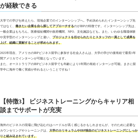
が経験できる
大学での学びを終えたら、現地企業でのインターンシップへ。予め決められたインターンシップ先
ではなく、
働きたい企業を自ら探してアプローチする
のがIBPの特徴です。インターンシップ先は、
一般企業はもちろん、医療福祉機関や政府機関、NPO、文化施設なども。また、いわゆる職場体験
や見学型のインターンシップと違い、
プロジェクトを任せられたりとスタッフの一員として成果を
上げ、組織に貢献することが求められます。
2025年現在、アメリカのIBPビジネス留学に参加する社会人さんは、大学の学びの後有給で最長1年
間アメリカでインターンが可能となっています。
また、オーストラリアのIBPビジネス留学でも年齢により1年間の有給インターンが可能。まさに留
学中に海外で働く実績が作れるということですね！
【特徴3】 ビジネストレーニングからキャリア相
談までサポートが充実
海外のビジネスの現場に飛び込むのはハードルが高く感じるかもしれませんが、そのために必要な
カウンセリングやトレーニングは、
大学のカリキュラムやIBP独自のビジネストレーニングにしっか
りと組み込まれています。