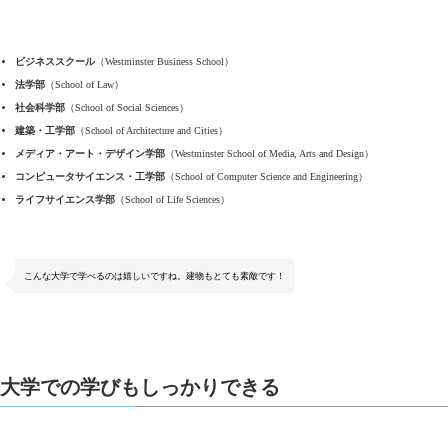
ビジネススクール
（Westminster Business School）
法学部
（School of Law）
社会科学部
（School of Social Sciences）
建築・工学部
（School of Architecture and Cities）
メディア・アート・デザイン学部
（Westminster School of Media, Arts and Design）
コンピュータサイエンス・工学部
（School of Computer Science and Engineering）
ライフサイエンス学部
（School of Life Sciences）
こんな大学で学べるのは嬉しいですね。建物もとても素敵です！
大学での学びもしっかりできる