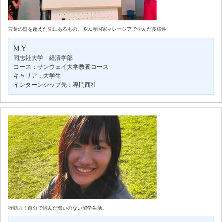
選択しない
大学生
大学院生
既卒
社会人
インターン先で探す
選択しない
IT・通信
NPO・NGO
言葉の壁を超えた先にあるもの。多民族国家マレーシアで学んだ多様性
エンタテイメント・文化
コンサルティング
スポーツ
M.Y
ファッション・アート
マーケティング・PR
マスコミ・出版
同志社大学 経済学部
医療・製薬・ヘルス
専門商社
政府機関
教育
コース：サンウェイ大学教養コース
キャリア：大学生
流通・食品
航空
貿易
金融
開発・サービス
インターンシップ先：専門商社
検索
行動力！自分で掴んだ悔いのない留学生活。