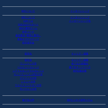
IBPについて
インターンシップ
IBPについて
インターンシップ
GBPとは
インターンシップ先
SEKAIAのサポート
IBPの運営チーム
留学コーチ
参加要項 (費用と要項）
参加までのステップ
留学奨学金
留学先
キャリア・就職
留学先
キャリア・就職
ワシントン大学
修了生の就職先
ベルビューカレッジ
修了生ネットワーク
シアトルセントラルカレッジ
IBP応援企業
サンフランシスコ州立大学
グリフィス大学
シドニー大学
ウエストミンスター大学
サンウェイ大学
修了生の声
IBPビジネス留学コラム