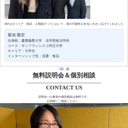
IBPはキャリア、英語、人間面すべてにおいて、僕の可能性を本当に大きく広げてくれました
菊池 隆宏
出身校：慶應義塾大学 法学部政治学科
コース：サンフランシスコ州立大学
キャリア：大学生
インターンシップ先：流通・食品
1
2
3
…
26
無料説明会＆個別相談
CONTACT US
説明会への参加や個別相談は無料です。
お気軽にご相談ください。