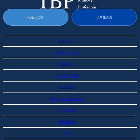
社会人の方
大学生の方
IBPについて
IBPについて
インターンシップ
GBPとは
SEKAIAのサポート
インターンシップ
IBPの運営チーム
留学先
インターンシップ先
留学コーチ
留学先
参加要項 (費用と要項）
キャリア・就職
ワシントン大学
参加までのステップ
ベルビューカレッジ
留学奨学金
キャリア・就職
シアトルセントラルカレッジ
修了生の声
修了生の就職先
サンフランシスコ州立大学
修了生ネットワーク
グリフィス大学
IBP応援企業
IBPビジネス留学コラム
シドニー大学
ウエストミンスター大学
サンウェイ大学
よくある質問
無料説明会
NEWS