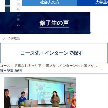
社会人の方
大学生
留
学
コ
ラ
修了生の声
ム
IBPについて
インターンシップ
留学先
キャリア・就職
修了生の声
無料説明会
ホーム
体験談
コース先・インターンで探す
コースで探す
コース： 選択なし
キャリア： 選択なし
インターン先： 選択なし
該当記事 308件
選択しない
ウエストミンスター大学
グリフィス大学
サンウェイ大学
サンウェイ大学専門コース
サンウェイ大学教養コース
サンフランシスコ州立大学
サンフランシスコ州立大学インテンシブコース
シアトルセントラルカレッジ
ベルビューカレッジ
ワシントン大学
キャリアで探す