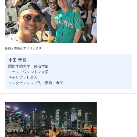
挑戦と充実のアメリカ留学
小田 竜輝
関西学院大学 経済学部
コース：ワシントン大学
キャリア：社会人
インターンシップ先：流通・食品