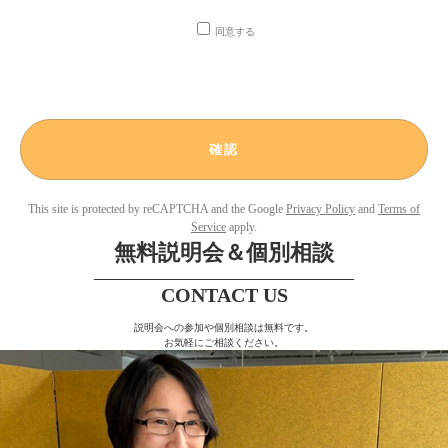
(1) 希望された資料のご送付及びそれらに関するご連絡
(2) 留学情報に関わるダイレクトメールやメールマガジンの送付
同意する
(3) 当社または当社が提供するサービスへのご質問、お問合せに対する回
答
２）個人情報の第三者提供について
取得した個人情報は、第三者に提供することはありません。
３）個人情報の委託について
当社は、個人情報取扱い業務の一部または全部を外部委託することがあり
ます。なお、外部委託を行なう場合は、個人情報に関する契約を締結し、
適切な管理・監督を行ないます。
This site is protected by reCAPTCHA and the Google
Privacy Policy
and
Terms of
Service
apply.
４）取得の任意性について
無料説明会＆個別相談
当社への個人情報の提供は、任意となります。但し、個人情報の一部を提
供していただけない場合は当社が提供するサービスがご利用になれないこ
CONTACT US
とがあります。
説明会への参加や個別相談は無料です。
５）個人情報の開示等の請求について
お気軽にご相談ください。
当社に提供して頂いた個人情報について、利用目的の通知、個人情報の開
示、訂正、項目の追加または削除、消去や利用停止、提供停止を求める権
利があります。個人情報の開示等の請求を行う場合は、下記までご連絡く
ださい。
６）Cookie、アクセスログについて