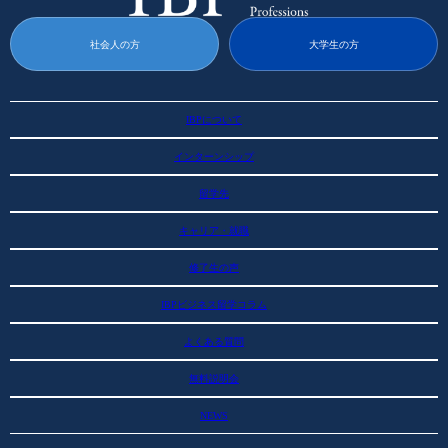
社会人の方
大学生の方
IBPについて
IBPについて
インターンシップ
GBPとは
SEKAIAのサポート
インターンシップ
IBPの運営チーム
留学先
インターンシップ先
留学コーチ
留学先
参加要項 (費用と要項）
キャリア・就職
ワシントン大学
参加までのステップ
ベルビューカレッジ
留学奨学金
キャリア・就職
シアトルセントラルカレッジ
修了生の声
修了生の就職先
サンフランシスコ州立大学
修了生ネットワーク
グリフィス大学
IBP応援企業
IBPビジネス留学コラム
シドニー大学
ウエストミンスター大学
サンウェイ大学
よくある質問
無料説明会
NEWS