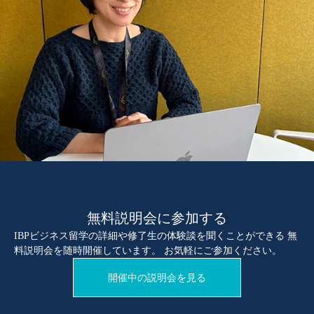
当社のウェブサイトでは、Cookie（クッキー）及び第三者による解析サー
ビスのウェブビーコンを使用しております。これらの使用目的はウェブサ
イト向上であり、アクセス数、ページビューなどの情報を収集しますが、
収集した情報は、全て統計的情報としてのみ使用し、個人が特定されるよ
うな情報は含んでおりません。また、ブラウザーの設定により、Cookieの
受け取りを拒否したり、Cookieを受け取ったときに警告を表示させたりす
ることができます。クッキーを拒否した場合でも、当社のウェブサイトの
ご利用に影響はありません。
【個人情報に関するお問い合わせ先】
SEKAIA株式会社
個人情報保護管理者：IT・コンプライアンス統括室 ディレクター
TEL：03-6434-1315 E-mail：info@sekaia.co.jp
受付時間 平日（祝祭日を除く）10:00～17:00
無料説明会に参加する
IBPビジネス留学の詳細や修了生の体験談を聞くことができる 無
料説明会を随時開催しています。 お気軽にご参加ください。
開催中の説明会を見る