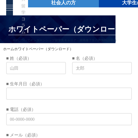
社会人の方
大学生
留
学
コ
ラ
ホワイトペーパー（ダウンロード）
ム
IBPについて
インターンシップ
留学先
キャリア・就職
修了生の声
無料説明会
ホーム
ホワイトペーパー（ダウンロード）
■ 姓
（必須）
■ 名
（必須）
■ 生年月日
（必須）
■ 電話
（必須）
■ メール
（必須）