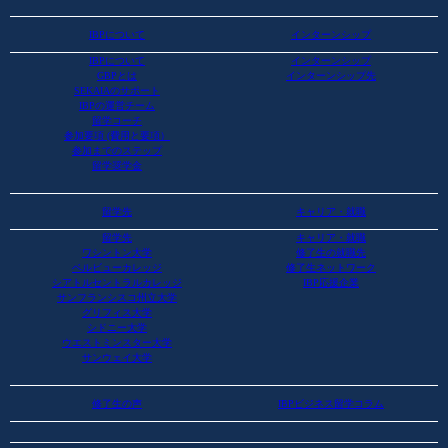
IBPについて
インターンシップ
IBPについて
インターンシップ
GBPとは
インターンシップ先
SEKAIAのサポート
IBPの運営チーム
留学コーチ
参加要項 (費用と要項）
参加までのステップ
留学奨学金
留学先
キャリア・就職
留学先
キャリア・就職
ワシントン大学
修了生の就職先
ベルビューカレッジ
修了生ネットワーク
シアトルセントラルカレッジ
IBP応援企業
サンフランシスコ州立大学
グリフィス大学
シドニー大学
ウエストミンスター大学
サンウェイ大学
修了生の声
IBPビジネス留学コラム