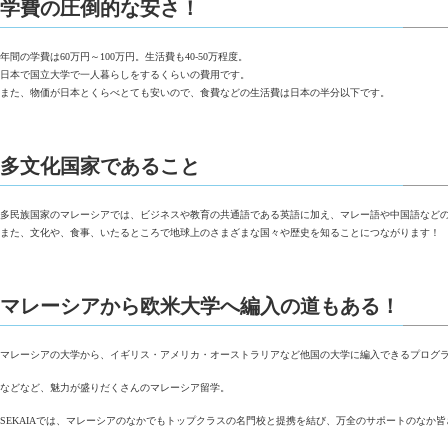
学費の圧倒的な安さ！
年間の学費は60万円～100万円。生活費も40-50万程度。
日本で国立大学で一人暮らしをするくらいの費用です。
また、物価が日本とくらべとても安いので、食費などの生活費は日本の半分以下です。
多文化国家であること
多民族国家のマレーシアでは、ビジネスや教育の共通語である英語に加え、マレー語や中国語などの
また、文化や、食事、いたるところで地球上のさまざまな国々や歴史を知ることにつながります！
マレーシアから欧米大学へ編入の道もある！
マレーシアの大学から、イギリス・アメリカ・オーストラリアなど他国の大学に編入できるプログ
などなど、魅力が盛りだくさんのマレーシア留学。
SEKAIAでは、マレーシアのなかでもトップクラスの名門校と提携を結び、万全のサポートのなか