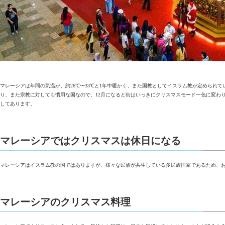
マレーシアは年間の気温が、約26℃〜33℃と1年中暖かく、また国教としてイスラム教が定めら
り、また宗教に対しても慣用な国なので、12月になると街はいっきにクリスマスモード一色に変わ
してあります。
マレーシアではクリスマスは休日になる
マレーシアはイスラム教の国ではありますが、様々な民族が共生している多民族国家であるため、
マレーシアのクリスマス料理