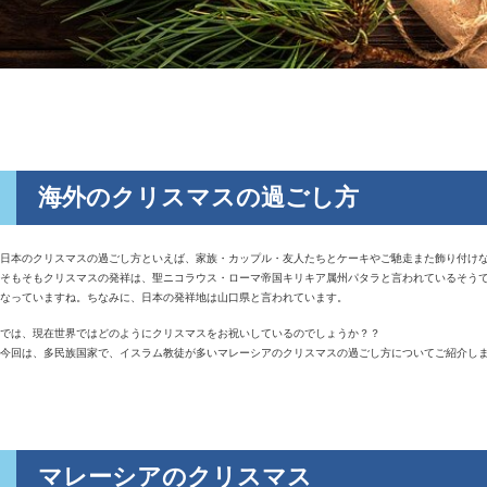
海外のクリスマスの過ごし方
日本のクリスマスの過ごし方といえば、家族・カップル・友人たちとケーキやご馳走また飾り付け
そもそもクリスマスの発祥は、聖ニコラウス・ローマ帝国キリキア属州パタラと言われているそうで
なっていますね。ちなみに、日本の発祥地は山口県と言われています。
では、現在世界ではどのようにクリスマスをお祝いしているのでしょうか？？
今回は、多民族国家で、イスラム教徒が多いマレーシアのクリスマスの過ごし方についてご紹介し
マレーシアのクリスマス