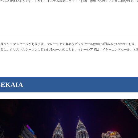
食べる人が多いようです。しかし、イスラム教徒にとって「お酒」は禁止されている飲み物なので、
同様クリスマスセールがあります。マレーシアで有名なビックセールは年に3回あるといわれており
ちなみに、クリスマスシーズンに行われるセールのことを、マレーシアでは「イヤーエンドセール」と
KAIA