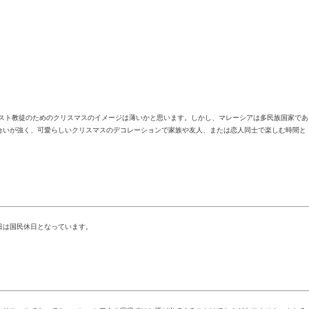
リスト教徒のためのクリスマスのイメージは薄いかと思います。しかし、マレーシアは多民族国家であ
合いが強く、可愛らしいクリスマスのデコレーションで家族や友人、または恋人同士で楽しむ時間と
日は国民休日となっています。