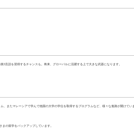
第3言語を習得するチャンスも。将来、グローバルに活躍する上で大きな武器になります。
ラム、またマレーシアで学んで他国の大学の学位を取得するプログラムなど、様々な進路が開けてい
皆さまの留学をバックアップしています。