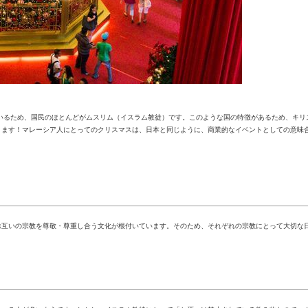
れているため、国民のほとんどがムスリム（イスラム教徒）です。このような国の特徴があるため、キ
ります！マレーシア人にとってのクリスマスは、日本と同じように、商業的なイベントとしての意味
お互いの宗教を尊敬・尊重し合う文化が根付いています。そのため、それぞれの宗教にとって大切な