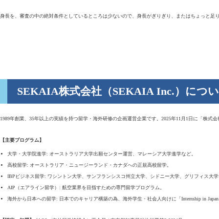
身長を、審査の中の絶対条件としているところは少ないので、身長がぎりぎり、またはちょっと足
SEKAIA株式会社（SEKAIA Inc.）につ
1989年創業、35年以上の実績を持つ留学・海外研修の企画運営企業です。2025年11月1日に「株
【主要プログラム】
大学・大学院進学: オーストラリア大学出願センター運営、マレーシア大学進学など。
高校留学: オーストラリア・ニュージーランド・カナダへの正規高校留学。
IBPビジネス留学: ワシントン大学、サンフランシスコ州立大学、シドニー大学、グリフィス大
AIP（エアライン留学）: 航空業界を目指すための専門留学プログラム。
海外から日本への留学: 日本でのキャリア構築の為、海外学生・社会人向けに「Internship in Jap