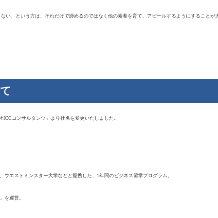
りない、という方は、それだけで諦めるのではなく他の素養を育て、アピールするようにすることが
いて
式会社ICCコンサルタンツ」より社名を変更いたしました。
学、ウエストミンスター大学などと提携した、1年間のビジネス留学プログラム。
an」を運営。