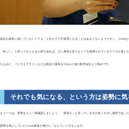
規定の身長に達していないくても、それだけで不採用となることはあまりないようですし、2-3cm
「欲しい」と思ってもらえる人材であれば、少し身長が足りなくても採用されているケースが多い
ちなみに、バニラエアラインなどは規定の身長を155cmと他の航空会社より低めです。
それでも気になる、という方は姿勢に気
もう一つは、姿勢をもう一度確認しましょう。「身長が」と言っている方の多くが少し猫背であっ
姿勢を気にしていたら2cm身長が伸びた！なんていう方もいます。