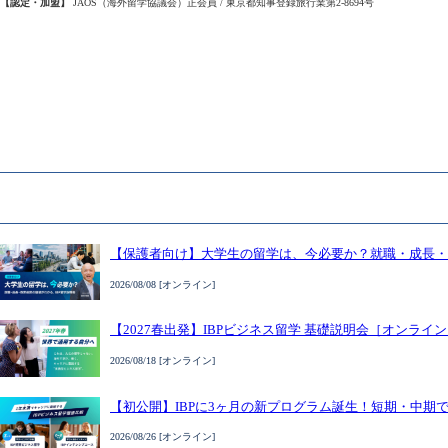
【認定・加盟】
JAOS（海外留学協議会）正会員 / 東京都知事登録旅行業第2-8694号
【保護者向け】大学生の留学は、今必要か？就職・成長・
2026/08/08 [オンライン]
【2027春出発】IBPビジネス留学 基礎説明会［オンライ
2026/08/18 [オンライン]
【初公開】IBPに3ヶ月の新プログラム誕生！短期・中期
2026/08/26 [オンライン]