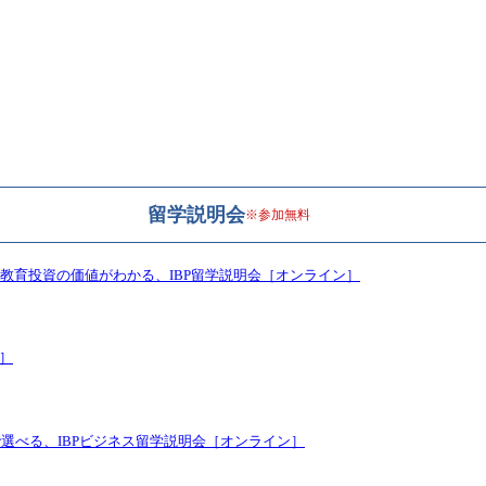
留学説明会
※参加無料
教育投資の価値がわかる、IBP留学説明会［オンライン］
ン］
で選べる、IBPビジネス留学説明会［オンライン］