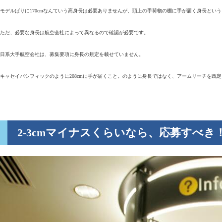
モデルばりに170cmなんていう高身長は必要ありませんが、頭上の手荷物の棚に手が届く身長という
ただ、必要な身長は航空会社によって異なるので確認が必要です。
日系大手航空会社は、募集要項に身長の規定を載せていません。
キャセイパシフィックのように208cmに手が届くこと。のように身長ではなく、アームリーチを既
2-3cmマイナスくらいなら、応募すべき