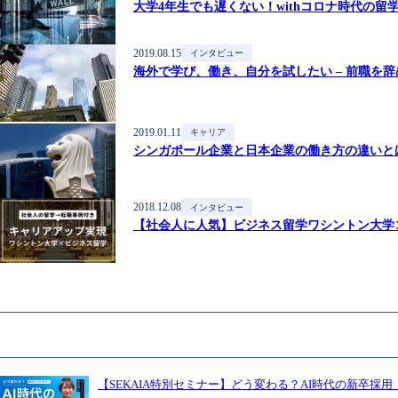
大学4年生でも遅くない！withコロナ時代の留
2019.08.15
インタビュー
海外で学び、働き、自分を試したい – 前職を辞
2019.01.11
キャリア
シンガポール企業と日本企業の働き方の違いと
2018.12.08
インタビュー
【社会人に人気】ビジネス留学ワシントン大学
【SEKAIA特別セミナー】どう変わる？AI時代の新卒採