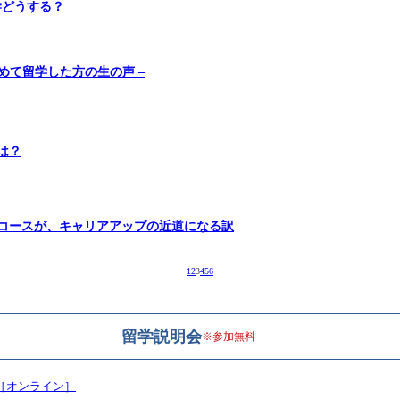
学どうする？
めて留学した方の生の声 –
は？
コースが、キャリアアップの近道になる訳
1
2
3
4
5
6
留学説明会
※参加無料
用［オンライン］