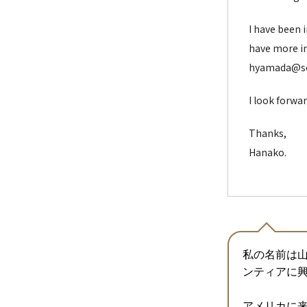
I have been i
have more in
hyamada@sek
I look forwa
Thanks,
Hanako.
私の名前は山
ンティアに
アメリカに