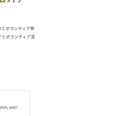
々とボランティア参
ドとボランティア活
ish, and I