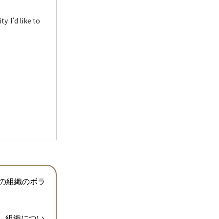
. I’d like to
たの組織のボラ
。組織につい