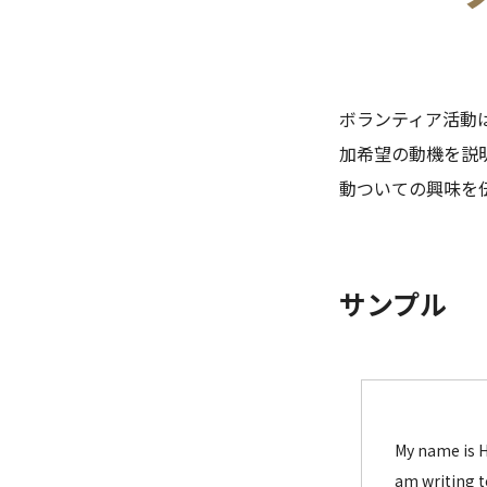
ボランティア活動
加希望の動機を説
動ついての興味を
サンプル
My name is H
am writing t