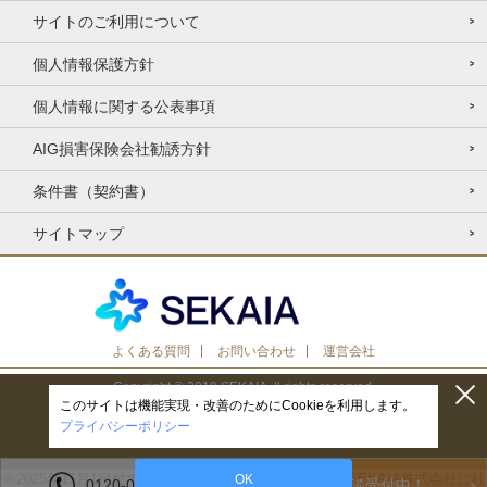
サイトのご利用について
個人情報保護方針
個人情報に関する公表事項
AIG損害保険会社勧誘方針
条件書（契約書）
サイトマップ
よくある質問
お問い合わせ
運営会社
Copyright © 2019 SEKAIA. ll rights reserved.
このサイトは機能実現・改善のためにCookieを利用します。
プライバシーポリシー
※2025年11月1日付で株式会社ICCコンサルタンツからSEKAIA株式会社に社
OK
0120-033-470
個別相談受付中！