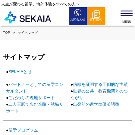
人生が変わる留学、海外体験をすべての人へ
お問合わせ
資料請求
SEKAIAとは
TOP
サイトマップ
留学プログラム
留学お役立ち情報
サイトマップ
セミナー情報
全国のSEKAIAオフィス
SEKAIAとは
よくある質問
パートナーとしての留学コン
信頼を証明する圧倒的な実績
サルタント
世界の公共・教育機関とのつ
News
こだわりの現地サポート
ながり
二人三脚で歩む進路・就職サ
出発前の留学準備英語塾
ポート
留学プログラム