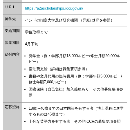
ＵＲＬ
https://a2ascholarships.iccr.gov.in/
留学先
インドの指定大学及び研究機関 （詳細はHPを参照）
支給期間
学位取得まで
募集期限
4月下旬
給付内容
奨学金（例：学部月額18,000ルピー/修士月額20,000ル
ピー）
宿泊費支給（詳細は募集要項参照）
書籍や文具代用の臨時費用（例：学部年額5,000ルピー/
修士年額7,000ルピー）
医療保険（自己負担）加入義務あり その他募集要項参
照
応募資格
18歳〜40歳までの日本国籍を有する者（博士課程に進学
するものは45歳まで）
十分な英語力を有する者 その他ICCRの募集要項参照