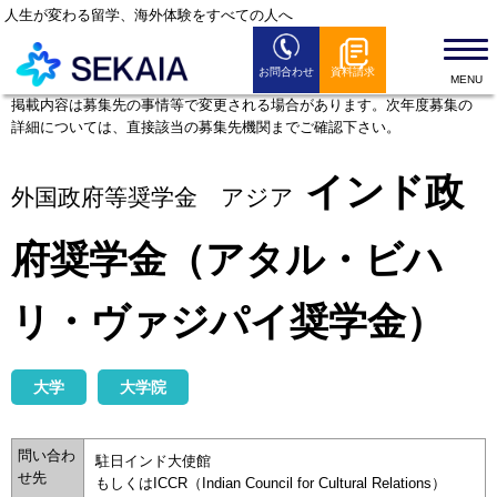
人生が変わる留学、海外体験をすべての人へ
お問合わせ
資料請求
SEKAIAとは
掲載内容は募集先の事情等で変更される場合があります。次年度募集の
詳細については、直接該当の募集先機関までご確認下さい。
留学プログラム
留学お役立ち情報
インド政
外国政府等奨学金 アジア
セミナー情報
府奨学金（アタル・ビハ
全国のSEKAIAオフィス
よくある質問
リ・ヴァジパイ奨学金）
News
大学
大学院
問い合わ
駐日インド大使館
せ先
もしくはICCR（Indian Council for Cultural Relations）