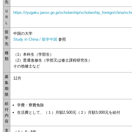
先
Ｕ
https://ryugaku.jasso.go.jp/scholarship/scholarship_foreign/china/sch
Ｒ
Ｌ
留
中国の大学
学
Study in China / 留学中国
参照
先
種
（1）本科生（学部生）
類
（2）普通進修生（学部又は修士課程研究生）
その他修士など
募
12月
集
期
限
給
学費・寮費免除
付
生活費として、（１）月額2,500元（２）月額3,000元を給付
内
容
支
（１）4～6年