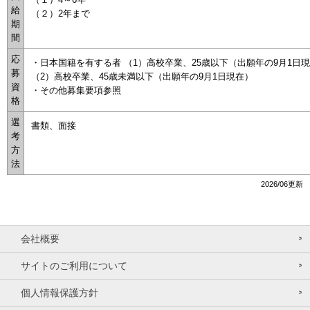
給
（２）2年まで
期
間
応
・日本国籍を有する者 （1）高校卒業、25歳以下（出願年の9月1日
募
（2）高校卒業、45歳未満以下（出願年の9月1日現在）
資
・その他募集要項参照
格
選
書類、面接
考
方
法
2026/06更新
会社概要
サイトのご利用について
個人情報保護方針