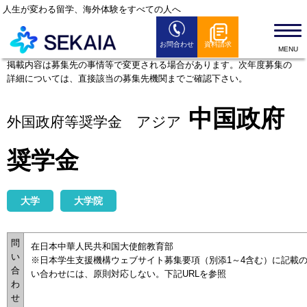
人生が変わる留学、海外体験をすべての人へ
お問合わせ
資料請求
SEKAIAとは
掲載内容は募集先の事情等で変更される場合があります。次年度募集の
詳細については、直接該当の募集先機関までご確認下さい。
留学プログラム
留学お役立ち情報
中国政府
外国政府等奨学金 アジア
セミナー情報
奨学金
全国のSEKAIAオフィス
よくある質問
大学
大学院
News
問
在日本中華人民共和国大使館教育部
い
※日本学生支援機構ウェブサイト募集要項（別添1～4含む）に記載
合
い合わせには、原則対応しない。下記URLを参照
わ
せ