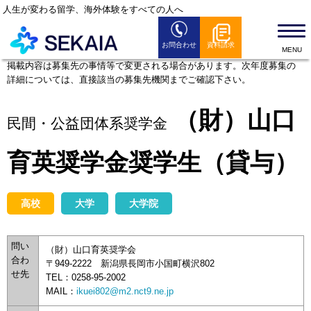
人生が変わる留学、海外体験をすべての人へ
お問合わせ
資料請求
SEKAIAとは
掲載内容は募集先の事情等で変更される場合があります。次年度募集の
詳細については、直接該当の募集先機関までご確認下さい。
留学プログラム
留学お役立ち情報
（財）山口
民間・公益団体系奨学金
セミナー情報
育英奨学金奨学生（貸与）
全国のSEKAIAオフィス
よくある質問
高校
大学
大学院
News
問い
（財）山口育英奨学会
合わ
〒949-2222 新潟県長岡市小国町横沢802
せ先
TEL：0258-95-2002
MAIL：
ikuei802@m2.nct9.ne.jp