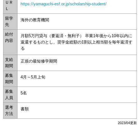
ＵＲ
https://yamaguchi-esf.or.jp/scholarship-student/
Ｌ
留学
海外の教育機関
先
給付
月額5万円貸与（要返済・無利子） 卒業1年後から10年以内に
内容
返還するものとし、奨学金総額の1割以上相当額を毎年返済す
る
支給
正規の最短修学期間
期間
募集
4月～5月上旬
期間
募集
5名
人員
選考
書類
方法
2023/04更新