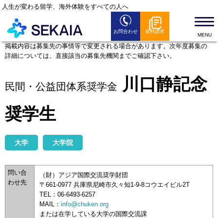
人生が変わる留学、海外体験をすべての人へ
お問合わせ
資料請求
SEKAIAとは
掲載内容は募集先の事情等で変更される場合があります。次年度募集の
詳細については、直接該当の募集先機関までご確認下さい。
留学プログラム
留学お役立ち情報
川口静記念
民間・公益団体系奨学金
セミナー情報
奨学生
全国のSEKAIAオフィス
よくある質問
大学
大学院
News
問い合
（財）アジア国際交流奨学財団
わせ先
〒661-0977 兵庫県尼崎市久々知1-9-8コウエイビル2T
TEL：06-6493-6257
MAIL：
info@chuken.org
または在学している大学の国際交流課