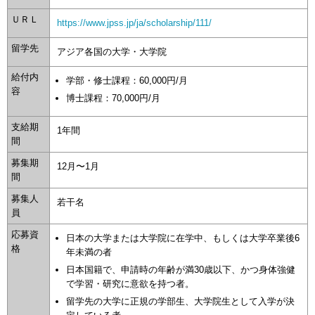
ＵＲＬ
https://www.jpss.jp/ja/scholarship/111/
留学先
アジア各国の大学・大学院
給付内
学部・修士課程：60,000円/月
容
博士課程：70,000円/月
支給期
1年間
間
募集期
12月〜1月
間
募集人
若干名
員
応募資
日本の大学または大学院に在学中、もしくは大学卒業後6
格
年未満の者
日本国籍で、申請時の年齢が満30歳以下、かつ身体強健
で学習・研究に意欲を持つ者。
留学先の大学に正規の学部生、大学院生として入学が決