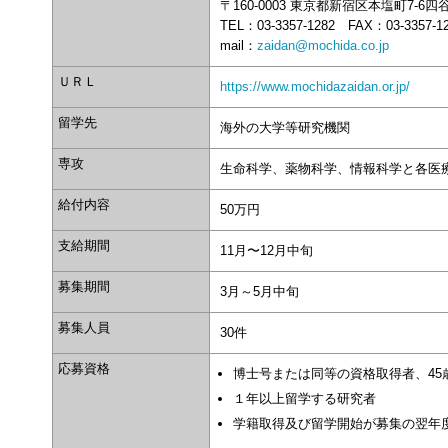
〒160-0003 東京都新宿区本塩町7-6
TEL：03-3357-1282 FAX：03-3357-1
mail：
zaidan@mochida.co.jp
ＵＲＬ
https://www.mochidazaidan.or.jp/
留学先
海外の大学等研究機関
専攻
生命科学、薬物科学、情報科学と各医
給付内容
50万円
支給期間
11月〜12月中旬
募集期間
3月～5月中旬
募集人員
30件
応募資格
博士号または同等の資格取得者、45
１年以上留学する研究者
学籍取得及び留学開始が募集の翌年度