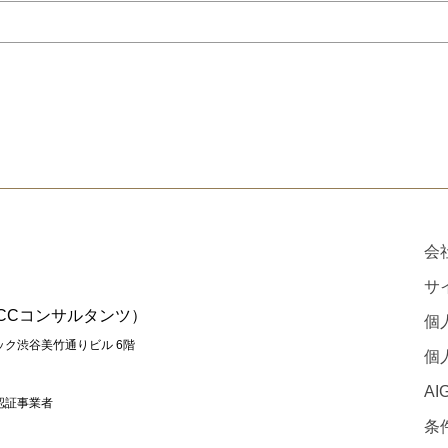
会
サ
ICCコンサルタンツ）
個
リック渋谷美竹通りビル 6階
個
A
認証事業者
条