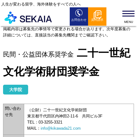
人生が変わる留学、海外体験をすべての人へ
お問合わせ
資料請求
SEKAIAとは
掲載内容は募集先の事情等で変更される場合があります。次年度募集の
詳細については、直接該当の募集先機関までご確認下さい。
留学プログラム
留学お役立ち情報
二十一世紀
民間・公益団体系奨学金
セミナー情報
文化学術財団奨学金
全国のSEKAIAオフィス
よくある質問
大学院
News
問い合わ
（公財）二十一世紀文化学術財団
せ先
東京都千代田区内神田2-11-6 共同ビル3F
TEL：03-3255-3321
MAIL：
info@kikawada21.com