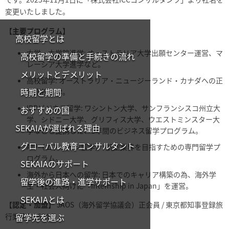
変更いたしました。
【主要プログラム】
高校留学とは
大学・大学院進学: オーストラリア大学出願センター運営、マ
高校留学の準備と手続きの流れ
レーシア大学進学など。
メリットとデメリット
高校留学: オーストラリア・ニュージーランド・カナダへの正
時期と期間
規高校留学。
IBPビジネス留学: ワシントン大学、サンフランシスコ州立大
おすすめの国
学、シドニー大学、グリフィス大学、ウエストミンスター大
SEKAIAが選ばれる理由
学などと提携した、1年間のビジネス留学プログラム。
グローバル教育コンサルタント
AIP（エアライン留学）: 航空業界を目指すための専門留学プ
ログラム。
SEKAIAのサポート
海外から日本への留学: 日本でのキャリア構築の為、海外学
留学後の進路・進学サポート
生・社会人向けに「Internship in Japan」を運営。
SEKAIAとは
【認定・加盟】
JAOS（海外留学協議会）正会員 / 東京都知事登録旅
留学先を選ぶ
行業第2-8694号