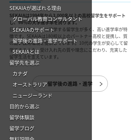
SEKAIAが選ばれる理由
SEKAIAは1994年から3,000名以上の高校留学生をサポート
グローバル教育コンサルタント
し、98％の大学進学率を誇ります。
SEKAIAのサポート
日本国内外の大学に進学する留学生が多く、高い進学率が特
徴です。SEKAIAは180校以上のパートナー高校と提携し、質
留学後の進路・進学サポート
の高い教育環境を提供しています。10代の学生が安心して留
学できるよう、受け入れ先の質や理念にこだわり、充実した
SEKAIAとは
留学生活を支えています。
留学先を選ぶ
カナダ
留学後の進路・進学
オーストラリア
ニュージーランド
目的から選ぶ
留学体験談
留学ブログ
無料説明会