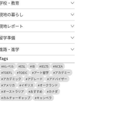
先輩の体験談
学校・教育
留学後の活躍
現地の暮らし
現地レポート
留学準備
進路・進学
Tags
#Aレベル
#ESL
#IB
#IELTS
#NCEA
#TOEFL
#TOEIC
#アート留学
#アカデミー
#アカデミック
#アデレード
#アドバイザー
#アメリカ
#イギリス
#オークランド
#オーストラリア
#おすすめ
#カナダ
#カルチャーギャップ
#キャンベラ