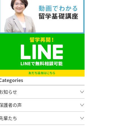
Categories
お知らせ
SEKAIAからのお知らせ
保護者の声
セミナーと説明会
先輩たち
東京
留学関連の受検情報