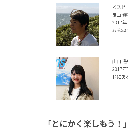
＜スピ
長山 
2017
あるSan
山口 
2017
ドにあるL
「とにかく楽しもう！