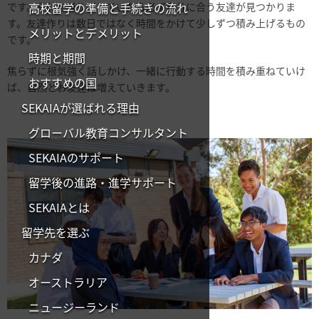
です。それを繰り返していたら必ず自分に合う友達が見つかりま
高校留学の準備と手続きの流れ
す。友達作りは数日ではなく時間をかけて少しずつ積み上げるもの
メリットとデメリット
です。
時期と期間
焦らずに根気強く話しかけ、一緒に行動する時間を積み重ねていけ
おすすめの国
ば、自然とお友達は増えていきます。
SEKAIAが選ばれる理由
グローバル教育コンサルタント
SEKAIAのサポート
留学後の進路・進学サポート
SEKAIAとは
留学先を選ぶ
カナダ
オーストラリア
ニュージーランド