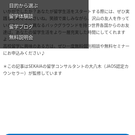
目的から選ぶ
いかがでしたか？あなたが留学生活をスタートする際には、ぜひ実
留学体験談
践してみてくださいね。笑顔で楽しみながら、沢山の友人を作って
いきましょう！異なるバックグラウンドを持つ世界各国からのお友
留学ブログ
達は、あなたの留学生活をより一層充実した時間にしてくれます
無料説明会
よ！
高校留学に興味のある方は、ぜひ一度無料個別相談や無料セミナー
にお申込みください♪
＊この記事はSEKAIAの留学コンサルタントの大八木（JAOS認定カ
ウンセラー）が監修しています