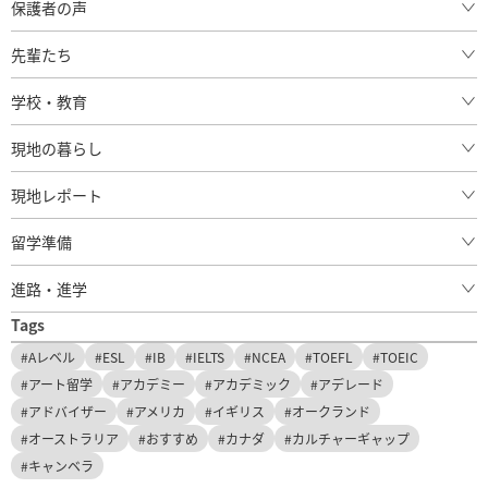
保護者の声
セミナーと説明会
先輩たち
東京
留学関連の受検情報
先輩の体験談
学校・教育
留学後の活躍
現地の暮らし
現地レポート
留学準備
進路・進学
Tags
#Aレベル
#ESL
#IB
#IELTS
#NCEA
#TOEFL
#TOEIC
#アート留学
#アカデミー
#アカデミック
#アデレード
#アドバイザー
#アメリカ
#イギリス
#オークランド
#オーストラリア
#おすすめ
#カナダ
#カルチャーギャップ
#キャンベラ