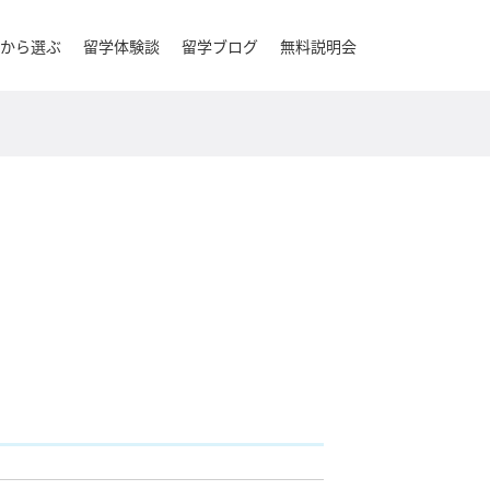
から選ぶ
留学体験談
留学ブログ
無料説明会
い