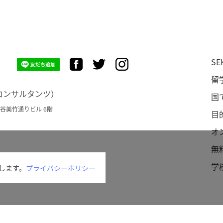
SE
留
Cコンサルタンツ）
国
ク渋谷美竹通りビル 6階
目
オ
無
事業者
学
用します。
プライバシーポリシー
25年11月1日付で株式会社ICCコンサルタンツからSEKAIA株式会社に社名変更いたし