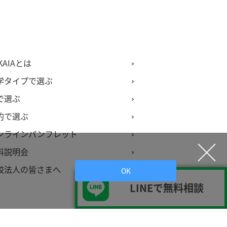
KAIAとは
学タイプで選ぶ
で選ぶ
的で選ぶ
ンラインパンフレット
料説明会
校法人の皆さまへ
OK
LINEで無料相談
個別相談の予約
Copyright © 2019 SEKAIA. All rights reserved.
ました。