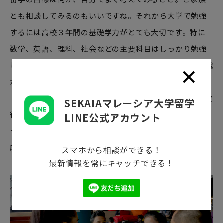
とも相談してみるのもいいですね。それから大学で勉強
するには高校３年間の基礎学力がとても大切です。特に
数学、英語、理科、社会などの主要科目はしっかり勉強
しておくとよいでしょう。言語が英語になっても背景知識
があると大学での勉強のハードルが下がります。英語力
（IELTS）ももちろん大切ですが、英語スコアは高校卒業
SEKAIAマレーシア大学留学
後でも伸ばすことはできますから、高校に在学している
LINE公式アカウント
うちは、留学の目標をしっかり据えることと、高校での
成績を着実にとることをお勧めします。
スマホから相談ができる！
最新情報を常にキャッチできる！