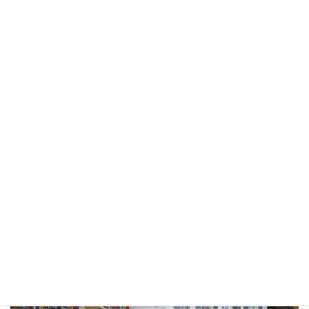
SHMSのカリキュラムの中でも不可欠なパートがインターンシップ
です。
海外のホスピタリティ業界における就労経験は多くの学生にとって
未知の経験となるでしょう。
インターンシップは、SHMSのインターンシップ専用オフィスが手
配のサポートを行います。このオフィスはインターン期間中の各学
生のスーパーバイズも行います。
学生はインターンシップをしている間、キャンパスを離れスイス
の他の町でインターンとして就労します。