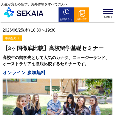
人生が変わる留学、海外体験をすべての人へ
お問合わせ
資料請求
SEKAIAとは
2026/06/25(木) 18:30〜19:30
留学プログラム
中高生向け
留学お役立ち情報
【3ヶ国徹底比較】高校留学基礎セミナー
セミナー情報
高校生の留学先として人気のカナダ、ニュージーランド、
オーストラリアを徹底比較するセミナーです。
全国のSEKAIAオフィス
オンライン 参加無料
よくある質問
News