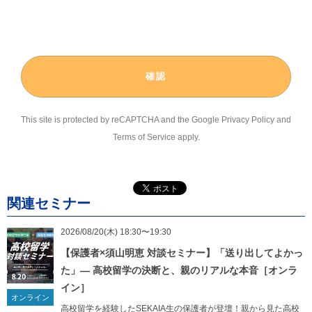
(3) 当社または当社が提供するサービスへのご質問、お問合せに対する
回答
２）個人情報の第三者提供について
取得した個人情報は、第三者に提供することはありません。
This site is protected by reCAPTCHA and the Google
Privacy Policy
and
３）個人情報の委託について
Terms of Service
apply.
当社は、個人情報取扱い業務の一部または全部を外部委託することが
あります。なお、外部委託を行なう場合は、個人情報に関する契約を
締結し、適切な管理・監督を行ないます。
関連セミナー
４）取得の任意性について
当社への個人情報の提供は、任意となります。但し、個人情報の一部
2026/08/20(木) 18:30〜19:30
を提供していただけない場合は当社が提供するサービスがご利用にな
【保護者×須山明恵 対談セミナー】「送り出してよかっ
れないことがあります。
た」— 高校留学の決断と、親のリアルな本音［オンラ
イン］
５）個人情報の開示等の請求について
オンライン
高校留学を経験したSEKAIA生の保護者が登壇！親から見た高校