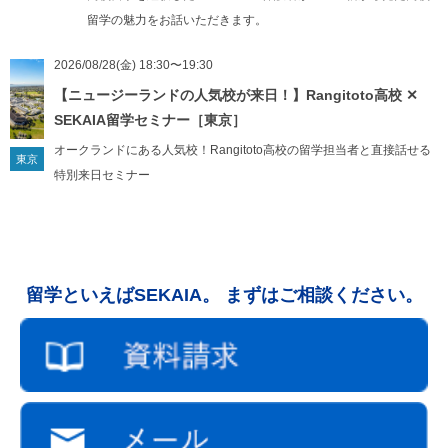
当社に提供して頂いた個人情報について、利用目的の通知、個人情報
留学の魅力をお話いただきます。
の開示、訂正、項目の追加または削除、消去や利用停止、提供停止を
求める権利があります。個人情報の開示等の請求を行う場合は、下記
2026/08/28(金) 18:30〜19:30
までご連絡ください。
【ニュージーランドの人気校が来日！】Rangitoto高校 ✕
SEKAIA留学セミナー［東京］
６）Cookie、アクセスログについて
オークランドにある人気校！Rangitoto高校の留学担当者と直接話せる
当社のウェブサイトでは、Cookie（クッキー）及び第三者による解析
東京
特別来日セミナー
サービスのウェブビーコンを使用しております。これらの使用目的は
ウェブサイト向上であり、アクセス数、ページビューなどの情報を収
集しますが、収集した情報は、全て統計的情報としてのみ使用し、個
人が特定されるような情報は含んでおりません。また、ブラウザーの
設定により、Cookieの受け取りを拒否したり、Cookieを受け取ったと
留学といえばSEKAIA。 まずはご相談ください。
きに警告を表示させたりすることができます。クッキーを拒否した場
合でも、当社のウェブサイトのご利用に影響はありません。
【個人情報に関するお問い合わせ先】
SEKAIA株式会社
個人情報保護管理者：IT・コンプライアンス統括室 ディレクター