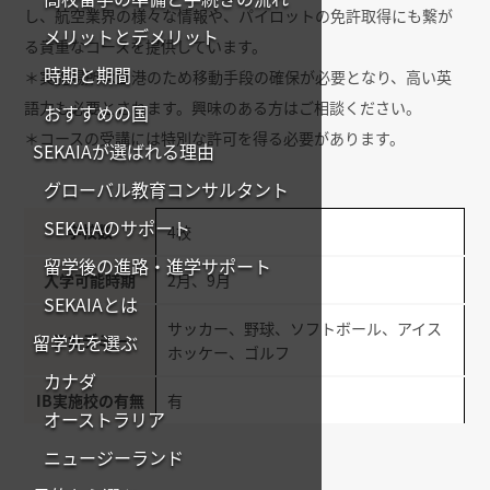
し、航空業界の様々な情報や、パイロットの免許取得にも繋が
メリットとデメリット
る貴重なコースを提供しています。
時期と期間
＊実施場所は空港のため移動手段の確保が必要となり、高い英
語力も必要とされます。興味のある方はご相談ください。
おすすめの国
＊コースの受講には特別な許可を得る必要があります。
SEKAIAが選ばれる理由
グローバル教育コンサルタント
SEKAIAのサポート
学校数
4校
留学後の進路・進学サポート
入学可能時期
2月、9月
SEKAIAとは
サッカー、野球、ソフトボール、アイス
アカデミー
留学先を選ぶ
ホッケー、ゴルフ
カナダ
IB実施校の有無
有
オーストラリア
ニュージーランド