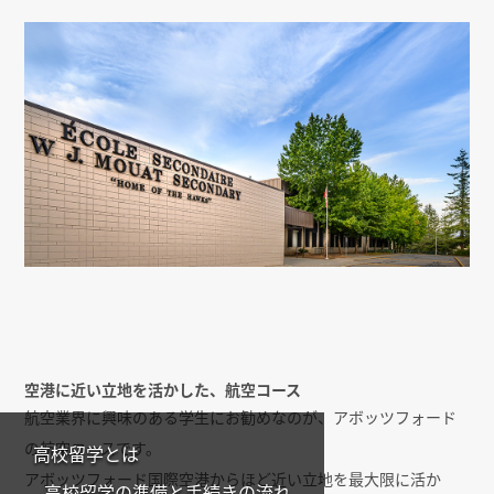
空港に近い立地を活かした、航空コース
航空業界に興味のある学生にお勧めなのが、アボッツフォード
の航空コースです。
高校留学とは
アボッツフォード国際空港からほど近い立地を最大限に活か
高校留学の準備と手続きの流れ