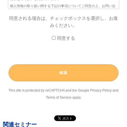
個人情報の取り扱い関する下記の事項についてご同意の上、お問い合
わせください。
同意される場合は、チェックボックスを選択し、お進
みください。
１）個人情報を利用する目的
(1) 希望された資料のご送付及びそれらに関するご連絡
同意する
(2) 留学情報に関わるダイレクトメールやメールマガジンの送付
(3) 当社または当社が提供するサービスへのご質問、お問合せに対する
回答
２）個人情報の第三者提供について
取得した個人情報は、第三者に提供することはありません。
This site is protected by reCAPTCHA and the Google
Privacy Policy
and
３）個人情報の委託について
Terms of Service
apply.
当社は、個人情報取扱い業務の一部または全部を外部委託することが
あります。なお、外部委託を行なう場合は、個人情報に関する契約を
締結し、適切な管理・監督を行ないます。
関連セミナー
４）取得の任意性について