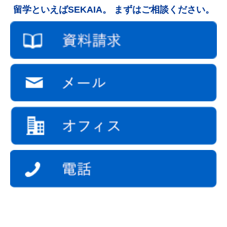
留学といえばSEKAIA。 まずはご相談ください。
合でも、当社のウェブサイトのご利用に影響はありません。
【個人情報に関するお問い合わせ先】
SEKAIA株式会社
個人情報保護管理者：IT・コンプライアンス統括室 ディレクター
TEL：03-6434-1315 E-mail：info@sekaia.co.jp
受付時間 平日（祝祭日を除く）10:00～17:00