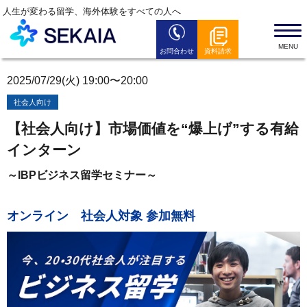
人生が変わる留学、海外体験をすべての人へ
お問合わせ
資料請求
SEKAIAとは
2025/07/29(火) 19:00〜20:00
留学プログラム
社会人向け
留学お役立ち情報
【社会人向け】
市場価値を“爆上げ”する有給
セミナー情報
インターン
全国のSEKAIAオフィス
～IBPビジネス留学セミナー～
よくある質問
オンライン 社会人対象 参加無料
News