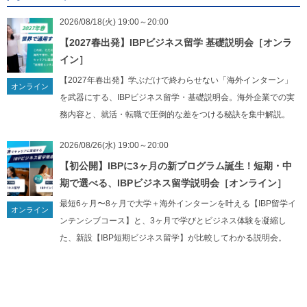
当社への個人情報の提供は、任意となります。但し、個人情報の一部
2026/08/18(火) 19:00～20:00
を提供していただけない場合は当社が提供するサービスがご利用にな
【2027春出発】IBPビジネス留学 基礎説明会［オンラ
れないことがあります。
イン］
【2027年春出発】学ぶだけで終わらせない「海外インターン」
５）個人情報の開示等の請求について
オンライン
を武器にする、IBPビジネス留学・基礎説明会。海外企業での実
当社に提供して頂いた個人情報について、利用目的の通知、個人情報
務内容と、就活・転職で圧倒的な差をつける秘訣を集中解説。
の開示、訂正、項目の追加または削除、消去や利用停止、提供停止を
求める権利があります。個人情報の開示等の請求を行う場合は、下記
2026/08/26(水) 19:00～20:00
までご連絡ください。
【初公開】IBPに3ヶ月の新プログラム誕生！短期・中
期で選べる、IBPビジネス留学説明会［オンライン］
６）Cookie、アクセスログについて
最短6ヶ月〜8ヶ月で大学＋海外インターンを叶える【IBP留学イ
当社のウェブサイトでは、Cookie（クッキー）及び第三者による解析
オンライン
ンテンシブコース】と、3ヶ月で学びとビジネス体験を凝縮し
サービスのウェブビーコンを使用しております。これらの使用目的は
た、新設【IBP短期ビジネス留学】が比較してわかる説明会。
ウェブサイト向上であり、アクセス数、ページビューなどの情報を収
集しますが、収集した情報は、全て統計的情報としてのみ使用し、個
人が特定されるような情報は含んでおりません。また、ブラウザーの
設定により、Cookieの受け取りを拒否したり、Cookieを受け取ったと
きに警告を表示させたりすることができます。クッキーを拒否した場