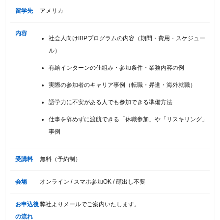
留学先
アメリカ
内容
社会人向けIBPプログラムの内容（期間・費用・スケジュー
ル）
有給インターンの仕組み・参加条件・業務内容の例
実際の参加者のキャリア事例（転職・昇進・海外就職）
語学力に不安がある人でも参加できる準備方法
仕事を辞めずに渡航できる「休職参加」や「リスキリング」
事例
受講料
無料（予約制）
会場
オンライン / スマホ参加OK / 顔出し不要
お申込後
弊社よりメールでご案内いたします。
の流れ