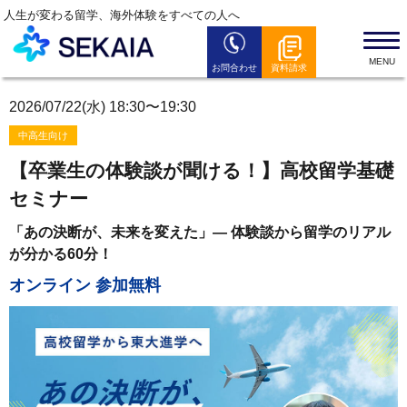
人生が変わる留学、海外体験をすべての人へ
お問合わせ
資料請求
SEKAIAとは
2026/07/22(水) 18:30〜19:30
留学プログラム
中高生向け
留学お役立ち情報
【卒業生の体験談が聞ける！】高校留学基礎
セミナー情報
セミナー
全国のSEKAIAオフィス
「あの決断が、未来を変えた」― 体験談から留学のリアル
が分かる60分！
よくある質問
オンライン 参加無料
News