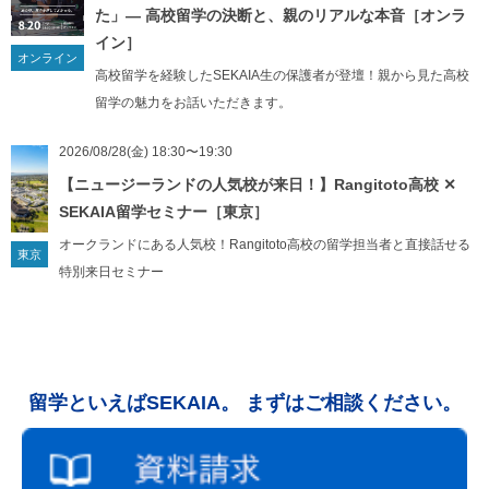
た」— 高校留学の決断と、親のリアルな本音［オンラ
イン］
５）個人情報の開示等の請求について
オンライン
高校留学を経験したSEKAIA生の保護者が登壇！親から見た高校
当社に提供して頂いた個人情報について、利用目的の通知、個人情報
留学の魅力をお話いただきます。
の開示、訂正、項目の追加または削除、消去や利用停止、提供停止を
求める権利があります。個人情報の開示等の請求を行う場合は、下記
2026/08/28(金) 18:30〜19:30
までご連絡ください。
【ニュージーランドの人気校が来日！】Rangitoto高校 ✕
SEKAIA留学セミナー［東京］
６）Cookie、アクセスログについて
オークランドにある人気校！Rangitoto高校の留学担当者と直接話せる
当社のウェブサイトでは、Cookie（クッキー）及び第三者による解析
東京
特別来日セミナー
サービスのウェブビーコンを使用しております。これらの使用目的は
ウェブサイト向上であり、アクセス数、ページビューなどの情報を収
集しますが、収集した情報は、全て統計的情報としてのみ使用し、個
人が特定されるような情報は含んでおりません。また、ブラウザーの
設定により、Cookieの受け取りを拒否したり、Cookieを受け取ったと
留学といえばSEKAIA。 まずはご相談ください。
きに警告を表示させたりすることができます。クッキーを拒否した場
合でも、当社のウェブサイトのご利用に影響はありません。