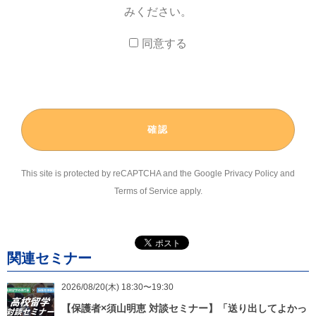
みください。
１）個人情報を利用する目的
(1) 希望された資料のご送付及びそれらに関するご連絡
同意する
(2) 留学情報に関わるダイレクトメールやメールマガジンの送付
(3) 当社または当社が提供するサービスへのご質問、お問合せに対する
回答
２）個人情報の第三者提供について
取得した個人情報は、第三者に提供することはありません。
This site is protected by reCAPTCHA and the Google
Privacy Policy
and
３）個人情報の委託について
Terms of Service
apply.
当社は、個人情報取扱い業務の一部または全部を外部委託することが
あります。なお、外部委託を行なう場合は、個人情報に関する契約を
締結し、適切な管理・監督を行ないます。
関連セミナー
４）取得の任意性について
当社への個人情報の提供は、任意となります。但し、個人情報の一部
2026/08/20(木) 18:30〜19:30
を提供していただけない場合は当社が提供するサービスがご利用にな
【保護者×須山明恵 対談セミナー】「送り出してよかっ
れないことがあります。